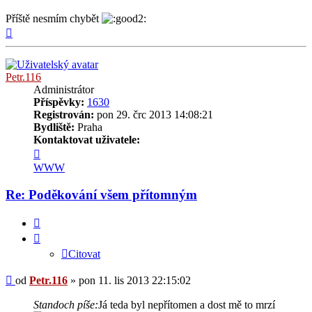
Příště nesmím chybět
Nahoru
Petr.116
Administrátor
Příspěvky:
1630
Registrován:
pon 29. črc 2013 14:08:21
Bydliště:
Praha
Kontaktovat uživatele:
Kontaktovat
uživatele
WWW
Petr.116
Re: Poděkování všem přítomným
Citovat
Citovat
Příspěvek
od
Petr.116
»
pon 11. lis 2013 22:15:02
Standoch píše:
Já teda byl nepřítomen a dost mě to mrzí