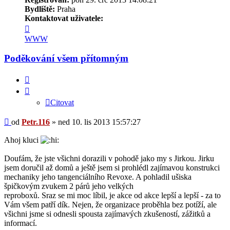
Bydliště:
Praha
Kontaktovat uživatele:
Kontaktovat
uživatele
WWW
Petr.116
Poděkování všem přítomným
Citovat
Citovat
Příspěvek
od
Petr.116
»
ned 10. lis 2013 15:57:27
Ahoj kluci
Doufám, že jste všichni dorazili v pohodě jako my s Jirkou. Jirku
jsem doručil až domů a ještě jsem si prohlédl zajímavou konstrukci
mechaniky jeho tangenciálního Revoxe. A pohladil ušiska
špičkovým zvukem 2 párů jeho velkých
reproboxů. Sraz se mi moc líbil, je akce od akce lepší a lepší - za to
Vám všem patří dík. Nejen, že organizace proběhla bez potíží, ale
všichni jsme si odnesli spousta zajímavých zkušeností, zážitků a
informací.