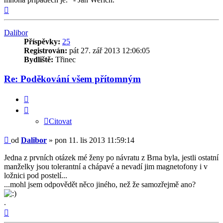
Nahoru
Dalibor
Příspěvky:
25
Registrován:
pát 27. zář 2013 12:06:05
Bydliště:
Třinec
Re: Poděkování všem přítomným
Citovat
Citovat
Příspěvek
od
Dalibor
»
pon 11. lis 2013 11:59:14
Jedna z prvních otázek mé ženy po návratu z Brna byla, jestli ostatní
manželky jsou tolerantní a chápavé a nevadí jim magnetofony i v
ložnici pod postelí...
...mohl jsem odpovědět něco jiného, než že samozřejmě ano?
.
Nahoru