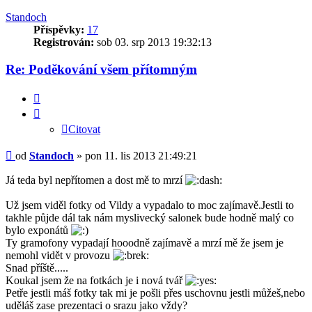
Standoch
Příspěvky:
17
Registrován:
sob 03. srp 2013 19:32:13
Re: Poděkování všem přítomným
Citovat
Citovat
Příspěvek
od
Standoch
»
pon 11. lis 2013 21:49:21
Já teda byl nepřítomen a dost mě to mrzí
Už jsem viděl fotky od Vildy a vypadalo to moc zajímavě.Jestli to
takhle půjde dál tak nám myslivecký salonek bude hodně malý co
bylo exponátů
Ty gramofony vypadají hooodně zajímavě a mrzí mě že jsem je
nemohl vidět v provozu
Snad příště.....
Koukal jsem že na fotkách je i nová tvář
Petře jestli máš fotky tak mi je pošli přes uschovnu jestli můžeš,nebo
uděláš zase prezentaci o srazu jako vždy?