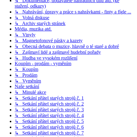
↳ Dokumentace, dodavatelé náhradních dílů atd. (ke
stažení, odkazy)
↳ Nahrávání, úpravy a práce s nahrávkami - finty a fígle ...
↳ Volná diskuse
↳ Archiv starých stránek
Média, muzika atd.
↳ Vinyly
↳ Magnetofonové pásky a kazety
↳ Obecná debata o muzice, hlavně o té staré a dobré
↳ Zajímaví lidé a zajímavé hudební pořady
↳ Hudba ve vysokém rozlišení
Koupím - prodám - vyměním
↳ Koupím
↳ Prodám
↳ Vyměním
Naše setkání
↳ Minulé akce
↳ Setkání přátel starých strojů č. 1
↳ Setkání přátel starých strojů č. 2
↳ Setkání přátel starých strojů č. 3
↳ Setkání přátel starých strojů č. 4
↳ Setkání přátel starých strojů č. 5
↳ Setkání přátel starých strojů č. 6
↳ Setkání přátel starých strojů č. 7