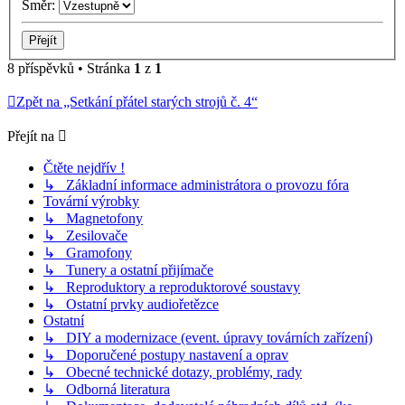
Směr:
8 příspěvků • Stránka
1
z
1
Zpět na „Setkání přátel starých strojů č. 4“
Přejít na
Čtěte nejdřív !
↳ Základní informace administrátora o provozu fóra
Tovární výrobky
↳ Magnetofony
↳ Zesilovače
↳ Gramofony
↳ Tunery a ostatní přijímače
↳ Reproduktory a reproduktorové soustavy
↳ Ostatní prvky audiořetězce
Ostatní
↳ DIY a modernizace (event. úpravy továrních zařízení)
↳ Doporučené postupy nastavení a oprav
↳ Obecné technické dotazy, problémy, rady
↳ Odborná literatura