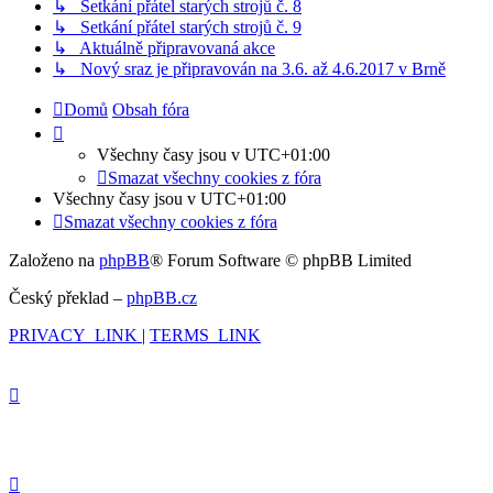
↳ Setkání přátel starých strojů č. 8
↳ Setkání přátel starých strojů č. 9
↳ Aktuálně připravovaná akce
↳ Nový sraz je připravován na 3.6. až 4.6.2017 v Brně
Domů
Obsah fóra
Všechny časy jsou v
UTC+01:00
Smazat všechny cookies z fóra
Všechny časy jsou v
UTC+01:00
Smazat všechny cookies z fóra
Založeno na
phpBB
® Forum Software © phpBB Limited
Český překlad –
phpBB.cz
PRIVACY_LINK
|
TERMS_LINK