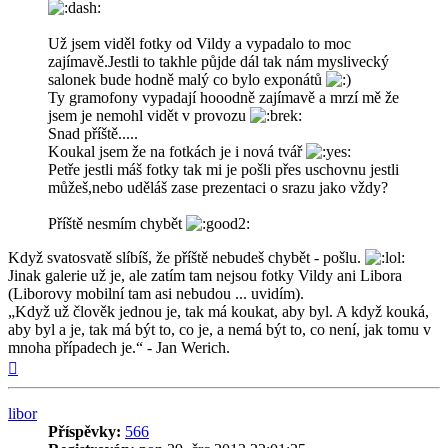
Už jsem viděl fotky od Vildy a vypadalo to moc
zajímavě.Jestli to takhle půjde dál tak nám myslivecký
salonek bude hodně malý co bylo exponátů
Ty gramofony vypadají hooodně zajímavě a mrzí mě že
jsem je nemohl vidět v provozu
Snad příště.....
Koukal jsem že na fotkách je i nová tvář
Petře jestli máš fotky tak mi je pošli přes uschovnu jestli
můžeš,nebo uděláš zase prezentaci o srazu jako vždy?
Příště nesmím chybět
Když svatosvatě slíbíš, že příště nebudeš chybět - pošlu.
Jinak galerie už je, ale zatím tam nejsou fotky Vildy ani Libora
(Liborovy mobilní tam asi nebudou ... uvidím).
„Když už člověk jednou je, tak má koukat, aby byl. A když kouká,
aby byl a je, tak má být to, co je, a nemá být to, co není, jak tomu v
mnoha případech je.“ - Jan Werich.
Nahoru
libor
Příspěvky:
566