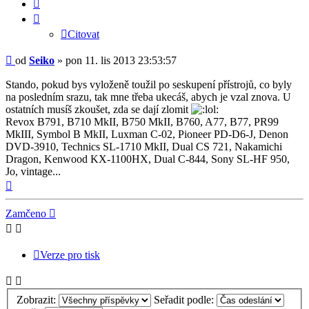
Citovat
Citovat
Příspěvek
od
Seiko
»
pon 11. lis 2013 23:53:57
Stando, pokud bys vyloženě toužil po seskupení přístrojů, co byly
na posledním srazu, tak mne třeba ukecáš, abych je vzal znova. U
ostatních musíš zkoušet, zda se dají zlomit
Revox B791, B710 MkII, B750 MkII, B760, A77, B77, PR99
MkIII, Symbol B MkII, Luxman C-02, Pioneer PD-D6-J, Denon
DVD-3910, Technics SL-1710 MkII, Dual CS 721, Nakamichi
Dragon, Kenwood KX-1100HX, Dual C-844, Sony SL-HF 950,
Jo, vintage...
Nahoru
Zamčeno
Verze pro tisk
Zobrazit:
Seřadit podle: