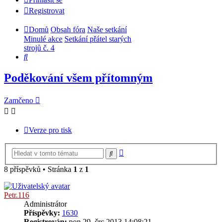
Registrovat
Domů
Obsah fóra
Naše setkání
Minulé akce
Setkání přátel starých
strojů č. 4
Hledat
Poděkování všem přítomným
Zamčeno
Verze pro tisk
Pokročilé
Hledat
hledání
8 příspěvků • Stránka
1
z
1
Petr.116
Administrátor
Příspěvky:
1630
Registrován:
pon 29. črc 2013 14:08:21