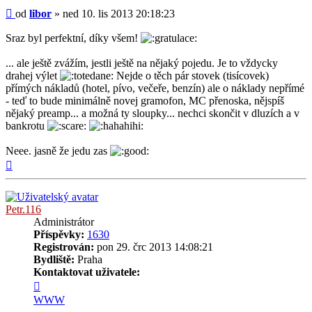
Příspěvek
od
libor
»
ned 10. lis 2013 20:18:23
Sraz byl perfektní, díky všem!
... ale ještě zvážím, jestli ještě na nějaký pojedu. Je to vždycky
drahej výlet
Nejde o těch pár stovek (tisícovek)
přímých nákladů (hotel, pívo, večeře, benzín) ale o náklady nepřímé
- teď to bude minimálně novej gramofon, MC přenoska, nějspíš
nějaký preamp... a možná ty sloupky... nechci skončit v dluzích a v
bankrotu
Neee. jasně že jedu zas
Nahoru
Petr.116
Administrátor
Příspěvky:
1630
Registrován:
pon 29. črc 2013 14:08:21
Bydliště:
Praha
Kontaktovat uživatele:
Kontaktovat
uživatele
WWW
Petr.116