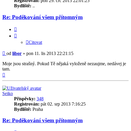
Registrován:
pon 29. črc 2013 22:01:25
Bydliště:
..
Re: Poděkování všem přítomným
Citovat
Citovat
Příspěvek
od
libor
»
pon 11. lis 2013 22:21:15
Moje jsou strašný. Pokud Tě nějaká vyloženě nezaujme, nedávej je
tam.
Nahoru
Seiko
Příspěvky:
348
Registrován:
pát 02. srp 2013 7:16:25
Bydliště:
Praha
Re: Poděkování všem přítomným