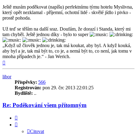
Ještě musím poděkovat (napíšu) perfektnímu týmu hotelu Myslivna,
který opět nezklamal - příjemní, ochotní lidé - skvělé jídlo i pivko -
prostě pohoda.
Už teď se těším na další sraz. Doufám, že dorazí i Standa, který mi
tam chyběl. Ještě jednou díky - bylo to super
„Když už člověk jednou je, tak má koukat, aby byl. A když kouká,
aby byl a je, tak má být to, co je, a nemá být to, co není, jak tomu v
mnoha případech je.“ - Jan Werich.
Nahoru
libor
Příspěvky:
566
Registrován:
pon 29. črc 2013 22:01:25
Bydliště:
..
Re: Poděkování všem přítomným
Citovat
Citovat