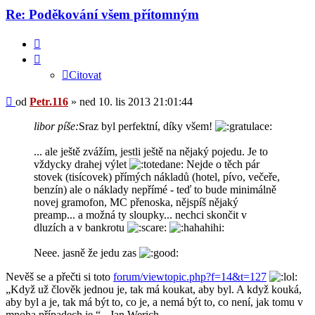
Re: Poděkování všem přítomným
Citovat
Citovat
Příspěvek
od
Petr.116
»
ned 10. lis 2013 21:01:44
libor píše:
Sraz byl perfektní, díky všem!
... ale ještě zvážím, jestli ještě na nějaký pojedu. Je to
vždycky drahej výlet
Nejde o těch pár
stovek (tisícovek) přímých nákladů (hotel, pívo, večeře,
benzín) ale o náklady nepřímé - teď to bude minimálně
novej gramofon, MC přenoska, nějspíš nějaký
preamp... a možná ty sloupky... nechci skončit v
dluzích a v bankrotu
Neee. jasně že jedu zas
Nevěš se a přečti si toto
forum/viewtopic.php?f=14&t=127
„Když už člověk jednou je, tak má koukat, aby byl. A když kouká,
aby byl a je, tak má být to, co je, a nemá být to, co není, jak tomu v
mnoha případech je.“ - Jan Werich.