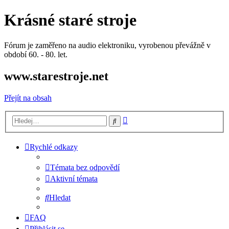
Krásné staré stroje
Fórum je zaměřeno na audio elektroniku, vyrobenou převážně v
období 60. - 80. let.
www.starestroje.net
Přejít na obsah
Pokročilé
Hledat
hledání
Rychlé odkazy
Témata bez odpovědí
Aktivní témata
Hledat
FAQ
Přihlásit se