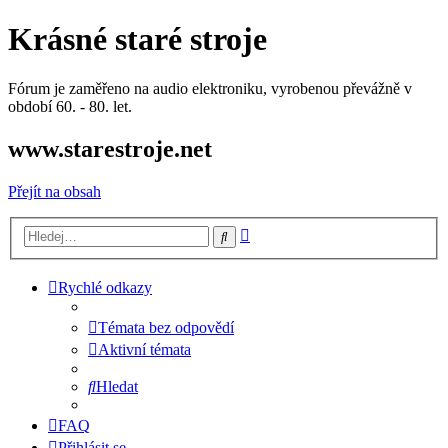
Krásné staré stroje
Fórum je zaměřeno na audio elektroniku, vyrobenou převážně v
období 60. - 80. let.
www.starestroje.net
Přejít na obsah
Pokročilé
Hledat
hledání
Rychlé odkazy
Témata bez odpovědí
Aktivní témata
Hledat
FAQ
Přihlásit se