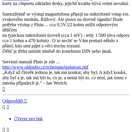
karty na chipsetu základní desky, jejichž kvalita bývá velmi nevalná.
Samozřejmě se výstup magnetofonu připojí na mikrofonní vstup ext.
zvukového modulu. Růžový. Ale pozor na úrovně signálu! Bude
potřeba výstup z Pluta ... cca 0,5V/22 kohm snížit odporovým
děličem
na typickou mikrofonní úroveň (cca 1 mV) - tedy 1:500 (dva odpory
cca 1 kohm a 470 kohm) . O to nechť se Vám postará někdo z
přátel, kdo umí pájet a věci trochu rozumí.
Dělič je třeba umístit stíněně do konektoru DIN nebo jinak.
Servisní manuál Pluto je zde ...
http://www.oldradio.cz/schemata/tsplutosn.pdf
„Když už člověk jednou je, tak má koukat, aby byl. A když kouká,
aby byl a je, tak má být to, co je, a nemá být to, co není, jak tomu v
mnoha případech je.“ - Jan Werich.
Nahoru
Odpovědět
Verze pro tisk