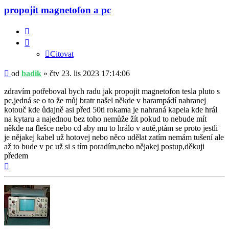
propojit magnetofon a pc
Citovat
Citovat
Příspěvek
od
badik
»
čtv 23. lis 2023 17:14:06
zdravím potřeboval bych radu jak propojit magnetofon tesla pluto s
pc,jedná se o to že můj bratr našel někde v harampádí nahranej
kotouč kde ůdajně asi před 50ti rokama je nahraná kapela kde hrál
na kytaru a najednou bez toho nemůže žít pokud to nebude mít
někde na flešce nebo cd aby mu to hrálo v autě,ptám se proto jestli
je nějakej kabel už hotovej nebo něco udělat zatím nemám tušení ale
až to bude v pc už si s tím poradím,nebo nějakej postup,děkuji
předem
Nahoru