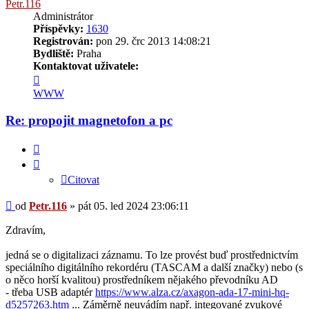
Petr.116
Administrátor
Příspěvky:
1630
Registrován:
pon 29. črc 2013 14:08:21
Bydliště:
Praha
Kontaktovat uživatele:
Kontaktovat
uživatele
WWW
Petr.116
Re: propojit magnetofon a pc
Citovat
Citovat
Příspěvek
od
Petr.116
»
pát 05. led 2024 23:06:11
Zdravím,
jedná se o digitalizaci záznamu. To lze provést buď prostřednictvím
speciálního digitálního rekordéru (TASCAM a další značky) nebo (s
o něco horší kvalitou) prostředníkem nějakého převodníku AD
- třeba USB adaptér
https://www.alza.cz/axagon-ada-17-mini-hq-
d5257263.htm
... Záměrně neuvádím např. integované zvukové