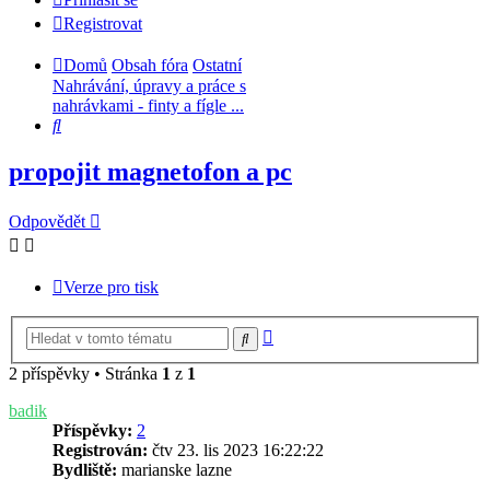
Registrovat
Domů
Obsah fóra
Ostatní
Nahrávání, úpravy a práce s
nahrávkami - finty a fígle ...
Hledat
propojit magnetofon a pc
Odpovědět
Verze pro tisk
Pokročilé
Hledat
hledání
2 příspěvky • Stránka
1
z
1
badik
Příspěvky:
2
Registrován:
čtv 23. lis 2023 16:22:22
Bydliště:
marianske lazne