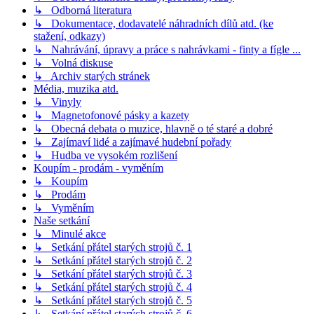
↳ Odborná literatura
↳ Dokumentace, dodavatelé náhradních dílů atd. (ke
stažení, odkazy)
↳ Nahrávání, úpravy a práce s nahrávkami - finty a fígle ...
↳ Volná diskuse
↳ Archiv starých stránek
Média, muzika atd.
↳ Vinyly
↳ Magnetofonové pásky a kazety
↳ Obecná debata o muzice, hlavně o té staré a dobré
↳ Zajímaví lidé a zajímavé hudební pořady
↳ Hudba ve vysokém rozlišení
Koupím - prodám - vyměním
↳ Koupím
↳ Prodám
↳ Vyměním
Naše setkání
↳ Minulé akce
↳ Setkání přátel starých strojů č. 1
↳ Setkání přátel starých strojů č. 2
↳ Setkání přátel starých strojů č. 3
↳ Setkání přátel starých strojů č. 4
↳ Setkání přátel starých strojů č. 5
↳ Setkání přátel starých strojů č. 6