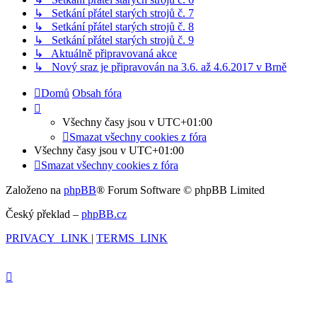
↳ Setkání přátel starých strojů č. 7
↳ Setkání přátel starých strojů č. 8
↳ Setkání přátel starých strojů č. 9
↳ Aktuálně připravovaná akce
↳ Nový sraz je připravován na 3.6. až 4.6.2017 v Brně
Domů
Obsah fóra
Všechny časy jsou v
UTC+01:00
Smazat všechny cookies z fóra
Všechny časy jsou v
UTC+01:00
Smazat všechny cookies z fóra
Založeno na
phpBB
® Forum Software © phpBB Limited
Český překlad –
phpBB.cz
PRIVACY_LINK
|
TERMS_LINK