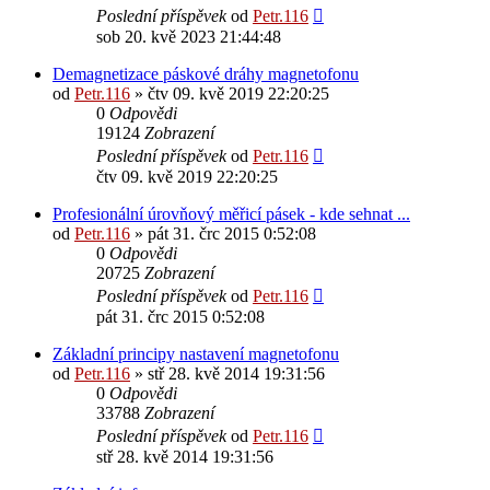
Poslední příspěvek
od
Petr.116
sob 20. kvě 2023 21:44:48
Demagnetizace páskové dráhy magnetofonu
od
Petr.116
» čtv 09. kvě 2019 22:20:25
0
Odpovědi
19124
Zobrazení
Poslední příspěvek
od
Petr.116
čtv 09. kvě 2019 22:20:25
Profesionální úrovňový měřicí pásek - kde sehnat ...
od
Petr.116
» pát 31. črc 2015 0:52:08
0
Odpovědi
20725
Zobrazení
Poslední příspěvek
od
Petr.116
pát 31. črc 2015 0:52:08
Základní principy nastavení magnetofonu
od
Petr.116
» stř 28. kvě 2014 19:31:56
0
Odpovědi
33788
Zobrazení
Poslední příspěvek
od
Petr.116
stř 28. kvě 2014 19:31:56