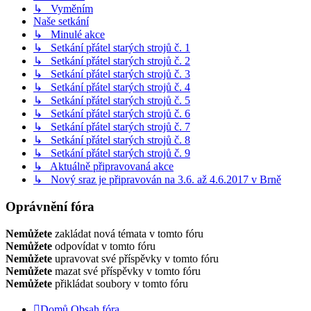
↳ Vyměním
Naše setkání
↳ Minulé akce
↳ Setkání přátel starých strojů č. 1
↳ Setkání přátel starých strojů č. 2
↳ Setkání přátel starých strojů č. 3
↳ Setkání přátel starých strojů č. 4
↳ Setkání přátel starých strojů č. 5
↳ Setkání přátel starých strojů č. 6
↳ Setkání přátel starých strojů č. 7
↳ Setkání přátel starých strojů č. 8
↳ Setkání přátel starých strojů č. 9
↳ Aktuálně připravovaná akce
↳ Nový sraz je připravován na 3.6. až 4.6.2017 v Brně
Oprávnění fóra
Nemůžete
zakládat nová témata v tomto fóru
Nemůžete
odpovídat v tomto fóru
Nemůžete
upravovat své příspěvky v tomto fóru
Nemůžete
mazat své příspěvky v tomto fóru
Nemůžete
přikládat soubory v tomto fóru
Domů
Obsah fóra