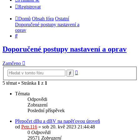
Registrovat
Domů
Obsah fóra
Ostatní
Doporučené postupy nastavení a
oprav
Hledat
Doporučené postupy nastavení a oprav
Zamčeno
Pokročilé
Hledat
hledání
5 témat • Stránka
1
z
1
Témata
Odpovědi
Zobrazení
Poslední příspěvek
Přepočet dBu a dBV na napěťovou úroveň
od
Petr.116
» sob 20. kvě 2023 21:44:48
0
Odpovědi
29571
Zobrazení