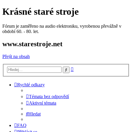
Krásné staré stroje
Fórum je zaměřeno na audio elektroniku, vyrobenou převážně v
období 60. - 80. let.
www.starestroje.net
Přejít na obsah
Pokročilé
Hledat
hledání
Rychlé odkazy
Témata bez odpovědí
Aktivní témata
Hledat
FAQ
Přihlásit se