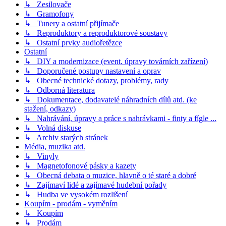
↳ Zesilovače
↳ Gramofony
↳ Tunery a ostatní přijímače
↳ Reproduktory a reproduktorové soustavy
↳ Ostatní prvky audiořetězce
Ostatní
↳ DIY a modernizace (event. úpravy továrních zařízení)
↳ Doporučené postupy nastavení a oprav
↳ Obecné technické dotazy, problémy, rady
↳ Odborná literatura
↳ Dokumentace, dodavatelé náhradních dílů atd. (ke
stažení, odkazy)
↳ Nahrávání, úpravy a práce s nahrávkami - finty a fígle ...
↳ Volná diskuse
↳ Archiv starých stránek
Média, muzika atd.
↳ Vinyly
↳ Magnetofonové pásky a kazety
↳ Obecná debata o muzice, hlavně o té staré a dobré
↳ Zajímaví lidé a zajímavé hudební pořady
↳ Hudba ve vysokém rozlišení
Koupím - prodám - vyměním
↳ Koupím
↳ Prodám