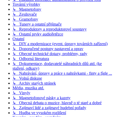
Tovární výrobky
↳ Magnetofony
↳ Zesilovače
↳ Gramofony
↳ Tunery a ostatní přijímače
↳ Reproduktory a reproduktorové soustavy
↳ Ostatní prvky audiořetězce
Ostatní
↳ DIY a modernizace (event. úpravy továrních zařízení)
↳ Doporučené postupy nastavení a oprav
↳ Obecné technické dotazy, problémy, rady
↳ Odborná literatura
↳ Dokumentace, dodavatelé náhradních dílů atd. (ke
stažení, odkazy)
↳ Nahrávání, úpravy a práce s nahrávkami - finty a fígle ...
↳ Volná diskuse
↳ Archiv starých stránek
Média, muzika atd.
↳ Vinyly
↳ Magnetofonové pásky a kazety
↳ Obecná debata o muzice, hlavně o té staré a dobré
↳ Zajímaví lidé a zajímavé hudební pořady
↳ Hudba ve vysokém rozlišení