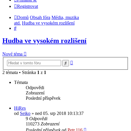
Registrovat
Domů
Obsah fóra
Média, muzika
atd.
Hudba ve vysokém rozlišení
Hledat
Hudba ve vysokém rozlišení
Nové téma
Pokročilé
Hledat
hledání
2 témata • Stránka
1
z
1
Témata
Odpovědi
Zobrazení
Poslední příspěvek
HiRes
od
Seiko
» ned 05. srp 2018 10:13:37
9
Odpovědi
110273
Zobrazení
Poslední příspěvek
od
Petr.116