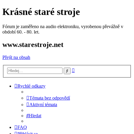
Krásné staré stroje
Fórum je zaměřeno na audio elektroniku, vyrobenou převážně v
období 60. - 80. let.
www.starestroje.net
Přejít na obsah
Pokročilé
Hledat
hledání
Rychlé odkazy
Témata bez odpovědí
Aktivní témata
Hledat
FAQ
Přihlásit se