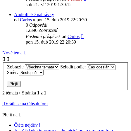
sob 21. zář 2019 1:39:12
Audiofilské nahrávky
od
Carlos
» pon 15. dub 2019 22:20:39
0
Odpovědi
12396
Zobrazení
Poslední příspěvek
od
Carlos
pon 15. dub 2019 22:20:39
Nové téma
Zobrazit:
Seřadit podle:
Směr:
2 témata • Stránka
1
z
1
Vrátit se na Obsah fóra
Přejít na
Čtěte nejdřív !
↳ Základní informace administrátora o provozu fóra