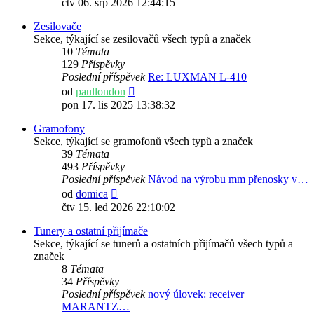
čtv 06. srp 2026 12:44:15
příspěvek
Zesilovače
Sekce, týkající se zesilovačů všech typů a značek
10
Témata
129
Příspěvky
Poslední příspěvek
Re: LUXMAN L-410
Zobrazit
od
paullondon
poslední
pon 17. lis 2025 13:38:32
příspěvek
Gramofony
Sekce, týkající se gramofonů všech typů a značek
39
Témata
493
Příspěvky
Poslední příspěvek
Návod na výrobu mm přenosky v…
Zobrazit
od
domica
poslední
čtv 15. led 2026 22:10:02
příspěvek
Tunery a ostatní přijímače
Sekce, týkající se tunerů a ostatních přijímačů všech typů a
značek
8
Témata
34
Příspěvky
Poslední příspěvek
nový úlovek: receiver
MARANTZ…