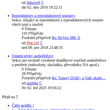
Zobrazit
od
Jirkovo9
poslední
úte 02. úno 2016 19:22:11
příspěvek
Reproduktory a reproduktorové soustavy
Sekce, týkající se reproduktorů a reproduktorových soustav
všech typů a značek
9
Témata
110
Příspěvky
Poslední příspěvek
Re: ReVox MK X
Zobrazit
od
Petr.116
poslední
ned 09. pro 2018 23:48:35
příspěvek
Ostatní prvky audiořetězce
Sekce pro továrně vyrobené doplňkové součásti audiořetězce
a periferie (mikrofony, sluchátka, převodníky DA apod.)
9
Témata
28
Příspěvky
Poslední příspěvek
Re: Tunery DAB+ a Vaše zkuše…
Zobrazit
od
uiqjirka
poslední
čtv 02. led 2025 19:56:22
příspěvek
Přejít na
Čtěte nejdřív !