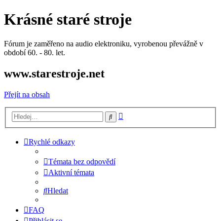
Krásné staré stroje
Fórum je zaměřeno na audio elektroniku, vyrobenou převážně v
období 60. - 80. let.
www.starestroje.net
Přejít na obsah
Pokročilé
Hledat
hledání
Rychlé odkazy
Témata bez odpovědí
Aktivní témata
Hledat
FAQ
Přihlásit se