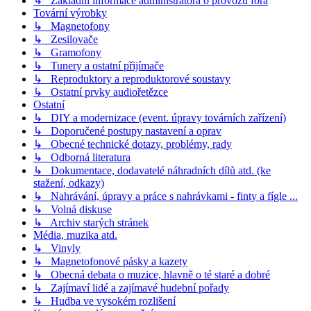
↳ Základní informace administrátora o provozu fóra
Tovární výrobky
↳ Magnetofony
↳ Zesilovače
↳ Gramofony
↳ Tunery a ostatní přijímače
↳ Reproduktory a reproduktorové soustavy
↳ Ostatní prvky audiořetězce
Ostatní
↳ DIY a modernizace (event. úpravy továrních zařízení)
↳ Doporučené postupy nastavení a oprav
↳ Obecné technické dotazy, problémy, rady
↳ Odborná literatura
↳ Dokumentace, dodavatelé náhradních dílů atd. (ke
stažení, odkazy)
↳ Nahrávání, úpravy a práce s nahrávkami - finty a fígle ...
↳ Volná diskuse
↳ Archiv starých stránek
Média, muzika atd.
↳ Vinyly
↳ Magnetofonové pásky a kazety
↳ Obecná debata o muzice, hlavně o té staré a dobré
↳ Zajímaví lidé a zajímavé hudební pořady
↳ Hudba ve vysokém rozlišení