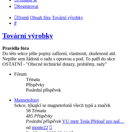
Registrovat
Domů
Obsah fóra
Tovární výrobky
Hledat
Tovární výrobky
Pravidla fóra
Do této sekce pište popisy zařízení, vlastnosti, zkušenosti atd.
Nepište sem žádosti o radu s opravou a pod. To patří do skce
OSTATNÍ - "Obecné technické dotazy, problémy, rady"
Fórum
Témata
Příspěvky
Poslední příspěvek
Magnetofony
Sekce, týkající se magnetofonů všech typů a značek
58
Témata
485
Příspěvky
Poslední příspěvek
VU metr Tesla Přelouč pro naš…
Zobrazit
od
monte22
poslední