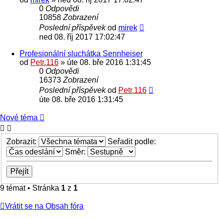
0
Odpovědi
10858
Zobrazení
Poslední příspěvek
od
mirek
ned 08. říj 2017 17:02:47
Profesionální sluchátka Sennheiser
od
Petr.116
» úte 08. bře 2016 1:31:45
0
Odpovědi
16373
Zobrazení
Poslední příspěvek
od
Petr.116
úte 08. bře 2016 1:31:45
Nové téma
Zobrazit:
Seřadit podle:
Směr:
9 témat • Stránka
1
z
1
Vrátit se na Obsah fóra