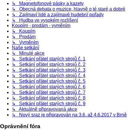
↳ Magnetofonové pásky a kazety
↳ Obecná debata o muzice, hlavně o té staré a dobré
↳ Zajímaví lidé a zajímavé hudební pořady
↳ Hudba ve vysokém rozlišení
Koupím - prodám - vyměním
↳ Koupím
↳ Prodám
↳ Vyměním
Naše setkání
↳ Minulé akce
↳ Setkání přátel starých strojů č. 1
↳ Setkání přátel starých strojů č. 2
↳ Setkání přátel starých strojů č. 3
↳ Setkání přátel starých strojů č. 4
↳ Setkání přátel starých strojů č. 5
↳ Setkání přátel starých strojů č. 6
↳ Setkání přátel starých strojů č. 7
↳ Setkání přátel starých strojů č. 8
↳ Setkání přátel starých strojů č. 9
↳ Aktuálně připravovaná akce
↳ Nový sraz je připravován na 3.6. až 4.6.2017 v Brně
Oprávnění fóra