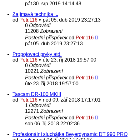
pát 30. srp 2019 14:14:48
Zajímavá technika ...
od
Petr.116
» pát 05. dub 2019 23:27:13
0
Odpovědi
11208
Zobrazení
Poslední příspěvek
od
Petr.116
pát 05. dub 2019 23:27:13
Propojovací prvky atd.
od
Petr.116
» úte 23. říj 2018 19:57:00
0
Odpovědi
10221
Zobrazení
Poslední příspěvek
od
Petr.116
úte 23. říj 2018 19:57:00
Tascam DR-100 MKIII
od
Petr.116
» ned 09. zář 2018 17:17:01
1
Odpovědi
12271
Zobrazení
Poslední příspěvek
od
Petr.116
sob 06. říj 2018 22:02:36
Profesionální sluchátka Beyerdynamic DT 990 PRO
od
mirek
» ned 08. říj 2017 17:02:47