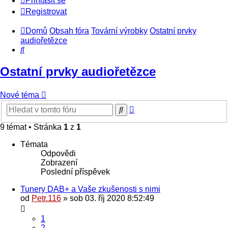
Přihlásit se
Registrovat
Domů
Obsah fóra
Tovární výrobky
Ostatní prvky
audiořetězce
Hledat
Ostatní prvky audiořetězce
Nové téma
Pokročilé
Hledat
hledání
9 témat • Stránka
1
z
1
Témata
Odpovědi
Zobrazení
Poslední příspěvek
Tunery DAB+ a Vaše zkušenosti s nimi
od
Petr.116
» sob 03. říj 2020 8:52:49
1
2