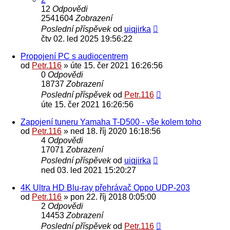
12
Odpovědi
2541604
Zobrazení
Poslední příspěvek
od
uiqjirka
čtv 02. led 2025 19:56:22
Propojení PC s audiocentrem
od
Petr.116
» úte 15. čer 2021 16:26:56
0
Odpovědi
18737
Zobrazení
Poslední příspěvek
od
Petr.116
úte 15. čer 2021 16:26:56
Zapojení tuneru Yamaha T-D500 - vše kolem toho
od
Petr.116
» ned 18. říj 2020 16:18:56
4
Odpovědi
17071
Zobrazení
Poslední příspěvek
od
uiqjirka
ned 03. led 2021 15:20:27
4K Ultra HD Blu-ray přehrávač Oppo UDP-203
od
Petr.116
» pon 22. říj 2018 0:05:00
2
Odpovědi
14453
Zobrazení
Poslední příspěvek
od
Petr.116