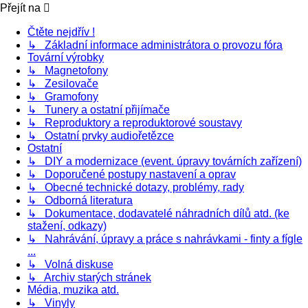
Přejít na
Čtěte nejdřív !
↳ Základní informace administrátora o provozu fóra
Tovární výrobky
↳ Magnetofony
↳ Zesilovače
↳ Gramofony
↳ Tunery a ostatní přijímače
↳ Reproduktory a reproduktorové soustavy
↳ Ostatní prvky audiořetězce
Ostatní
↳ DIY a modernizace (event. úpravy továrních zařízení)
↳ Doporučené postupy nastavení a oprav
↳ Obecné technické dotazy, problémy, rady
↳ Odborná literatura
↳ Dokumentace, dodavatelé náhradních dílů atd. (ke
stažení, odkazy)
↳ Nahrávání, úpravy a práce s nahrávkami - finty a fígle
...
↳ Volná diskuse
↳ Archiv starých stránek
Média, muzika atd.
↳ Vinyly