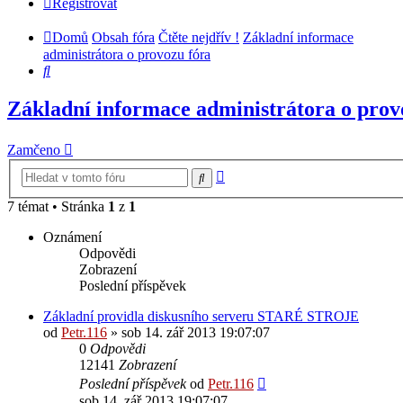
Registrovat
Domů
Obsah fóra
Čtěte nejdřív !
Základní informace
administrátora o provozu fóra
Hledat
Základní informace administrátora o prov
Zamčeno
Pokročilé
Hledat
hledání
7 témat • Stránka
1
z
1
Oznámení
Odpovědi
Zobrazení
Poslední příspěvek
Základní providla diskusního serveru STARÉ STROJE
od
Petr.116
» sob 14. zář 2013 19:07:07
0
Odpovědi
12141
Zobrazení
Poslední příspěvek
od
Petr.116
sob 14. zář 2013 19:07:07