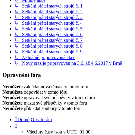
↳ Minulé akce
↳ Setkání přátel starých strojů č. 1
↳ Setkání přátel starých strojů č. 2
↳ Setkání přátel starých strojů č. 3
↳ Setkání přátel starých strojů č. 4
↳ Setkání přátel starých strojů č. 5
↳ Setkání přátel starých strojů č. 6
↳ Setkání přátel starých strojů č. 7
↳ Setkání přátel starých strojů č. 8
↳ Setkání přátel starých strojů č. 9
↳ Aktuálně připravovaná akce
↳ Nový sraz je připravován na 3.6. až 4.6.2017 v Brně
Oprávnění fóra
Nemůžete
zakládat nová témata v tomto fóru
Nemůžete
odpovídat v tomto fóru
Nemůžete
upravovat své příspěvky v tomto fóru
Nemůžete
mazat své příspěvky v tomto fóru
Nemůžete
přikládat soubory v tomto fóru
Domů
Obsah fóra
Všechny časy jsou v
UTC+01:00