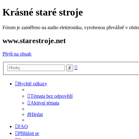
Krásné staré stroje
Fórum je zaměřeno na audio elektroniku, vyrobenou převážně v období
www.starestroje.net
Přejít na obsah
Pokročilé
Hledat
hledání
Rychlé odkazy
Témata bez odpovědí
Aktivní témata
Hledat
FAQ
Přihlásit se