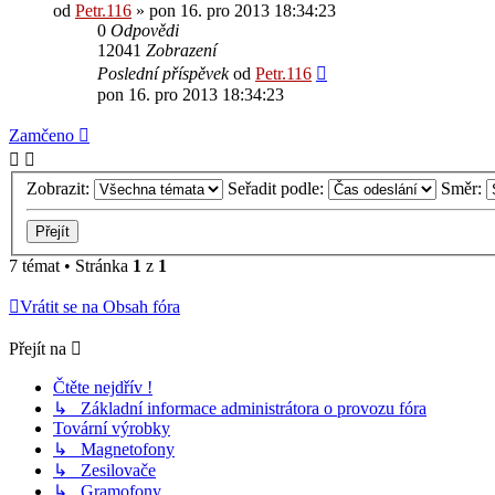
od
Petr.116
» pon 16. pro 2013 18:34:23
0
Odpovědi
12041
Zobrazení
Poslední příspěvek
od
Petr.116
pon 16. pro 2013 18:34:23
Zamčeno
Zobrazit:
Seřadit podle:
Směr:
7 témat • Stránka
1
z
1
Vrátit se na Obsah fóra
Přejít na
Čtěte nejdřív !
↳ Základní informace administrátora o provozu fóra
Tovární výrobky
↳ Magnetofony
↳ Zesilovače
↳ Gramofony