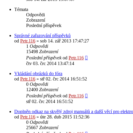
Témata
Odpovědi
Zobrazení
Poslední příspěvek
Správné zařazování příspěvků
od
Petr.116
» sob 14. zář 2013 17:47:27
1
Odpovědi
15498
Zobrazení
Poslední příspěvek
od
Petr.116
čtv 03. črc 2014 13:47:14
Vkládání obrázků do fóra
od
Petr.116
» stř 02. črc 2014 16:51:52
0
Odpovědi
12400
Zobrazení
Poslední příspěvek
od
Petr.116
stř 02. črc 2014 16:51:52
Doplněn odkaz na skvělý zdroj manuálů a další věcí pro elektr
od
Petr.116
» úte 28. dub 2015 11:52:36
0
Odpovědi
25667
Zobrazení