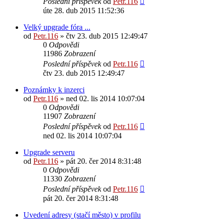
Poslední příspěvek
od
Petr.116
úte 28. dub 2015 11:52:36
Velký upgrade fóra ...
od
Petr.116
» čtv 23. dub 2015 12:49:47
0
Odpovědi
11986
Zobrazení
Poslední příspěvek
od
Petr.116
čtv 23. dub 2015 12:49:47
Poznámky k inzerci
od
Petr.116
» ned 02. lis 2014 10:07:04
0
Odpovědi
11907
Zobrazení
Poslední příspěvek
od
Petr.116
ned 02. lis 2014 10:07:04
Upgrade serveru
od
Petr.116
» pát 20. čer 2014 8:31:48
0
Odpovědi
11330
Zobrazení
Poslední příspěvek
od
Petr.116
pát 20. čer 2014 8:31:48
Uvedení adresy (stačí město) v profilu