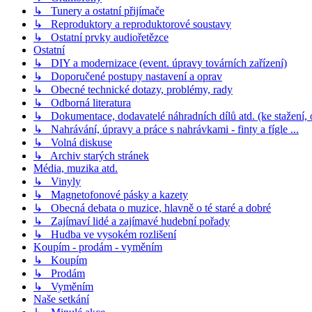
↳ Tunery a ostatní přijímače
↳ Reproduktory a reproduktorové soustavy
↳ Ostatní prvky audiořetězce
Ostatní
↳ DIY a modernizace (event. úpravy továrních zařízení)
↳ Doporučené postupy nastavení a oprav
↳ Obecné technické dotazy, problémy, rady
↳ Odborná literatura
↳ Dokumentace, dodavatelé náhradních dílů atd. (ke stažení,
↳ Nahrávání, úpravy a práce s nahrávkami - finty a fígle ...
↳ Volná diskuse
↳ Archiv starých stránek
Média, muzika atd.
↳ Vinyly
↳ Magnetofonové pásky a kazety
↳ Obecná debata o muzice, hlavně o té staré a dobré
↳ Zajímaví lidé a zajímavé hudební pořady
↳ Hudba ve vysokém rozlišení
Koupím - prodám - vyměním
↳ Koupím
↳ Prodám
↳ Vyměním
Naše setkání