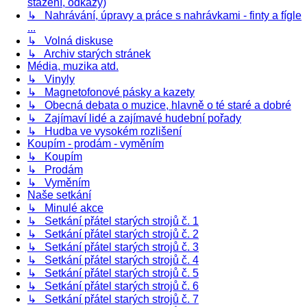
stažení, odkazy)
↳ Nahrávání, úpravy a práce s nahrávkami - finty a fígle
...
↳ Volná diskuse
↳ Archiv starých stránek
Média, muzika atd.
↳ Vinyly
↳ Magnetofonové pásky a kazety
↳ Obecná debata o muzice, hlavně o té staré a dobré
↳ Zajímaví lidé a zajímavé hudební pořady
↳ Hudba ve vysokém rozlišení
Koupím - prodám - vyměním
↳ Koupím
↳ Prodám
↳ Vyměním
Naše setkání
↳ Minulé akce
↳ Setkání přátel starých strojů č. 1
↳ Setkání přátel starých strojů č. 2
↳ Setkání přátel starých strojů č. 3
↳ Setkání přátel starých strojů č. 4
↳ Setkání přátel starých strojů č. 5
↳ Setkání přátel starých strojů č. 6
↳ Setkání přátel starých strojů č. 7