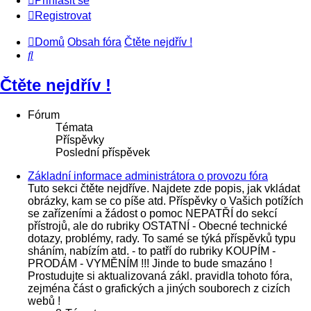
Přihlásit se
Registrovat
Domů
Obsah fóra
Čtěte nejdřív !
Hledat
Čtěte nejdřív !
Fórum
Témata
Příspěvky
Poslední příspěvek
Základní informace administrátora o provozu fóra
Tuto sekci čtěte nejdříve. Najdete zde popis, jak vkládat
obrázky, kam se co píše atd. Příspěvky o Vašich potížích
se zařízeními a žádost o pomoc NEPATŘÍ do sekcí
přístrojů, ale do rubriky OSTATNÍ - Obecné technické
dotazy, problémy, rady. To samé se týká příspěvků typu
sháním, nabízím atd. - to patří do rubriky KOUPÍM -
PRODÁM - VYMĚNÍM !!! Jinde to bude smazáno !
Prostudujte si aktualizovaná zákl. pravidla tohoto fóra,
zejména část o grafických a jiných souborech z cizích
webů !