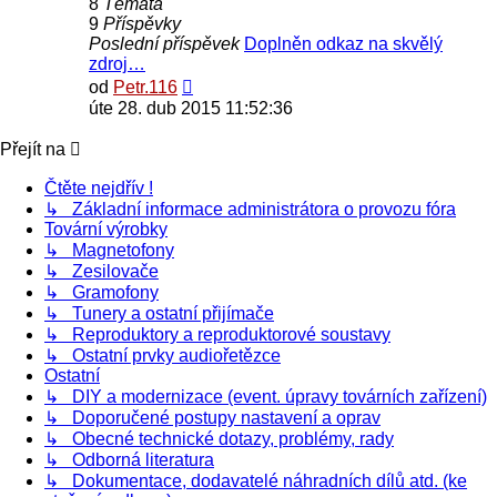
8
Témata
9
Příspěvky
Poslední příspěvek
Doplněn odkaz na skvělý
zdroj…
Zobrazit
od
Petr.116
poslední
úte 28. dub 2015 11:52:36
příspěvek
Přejít na
Čtěte nejdřív !
↳ Základní informace administrátora o provozu fóra
Tovární výrobky
↳ Magnetofony
↳ Zesilovače
↳ Gramofony
↳ Tunery a ostatní přijímače
↳ Reproduktory a reproduktorové soustavy
↳ Ostatní prvky audiořetězce
Ostatní
↳ DIY a modernizace (event. úpravy továrních zařízení)
↳ Doporučené postupy nastavení a oprav
↳ Obecné technické dotazy, problémy, rady
↳ Odborná literatura
↳ Dokumentace, dodavatelé náhradních dílů atd. (ke