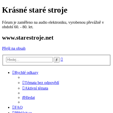
Krásné staré stroje
Fórum je zaměřeno na audio elektroniku, vyrobenou převážně v
období 60. - 80. let.
www.starestroje.net
Přejít na obsah
Pokročilé
Hledat
hledání
Rychlé odkazy
Témata bez odpovědí
Aktivní témata
Hledat
FAQ
Přihlásit se