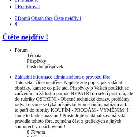
Registrovat
Domů
Obsah fóra
Čtěte nejdřív !
Hledat
Čtěte nejdřív !
Fórum
Témata
Příspěvky
Poslední příspěvek
Základní informace administrátora o provozu fóra
Tuto sekci čtěte nejdříve. Najdete zde popis, jak vkládat
obrázky, kam se co píše atd. Příspěvky o Vašich potížích se
zařízeními a žádost o pomoc NEPATŘÍ do sekcí přístrojů, ale
do rubriky OSTATNÍ - Obecné technické dotazy, problémy,
rady. To samé se týká příspěvků typu sháním, nabízím atd. -
to patří do rubriky KOUPÍM - PRODÁM - VYMĚNÍM !!!
Jinde to bude smazáno ! Prostudujte si aktualizovaná zákl.
pravidla tohoto fóra, zejména část o grafických a jiných
souborech z cizích webů !
8
Témata