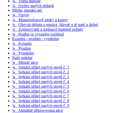
↳ Volná diskuse
↳ Archiv starých stránek
Média, muzika atd.
↳ Vinyly
↳ Magnetofonové pásky a kazety
↳ Obecná debata o muzice, hlavně o té staré a dobré
↳ Zajímaví lidé a zajímavé hudební pořady
↳ Hudba ve vysokém rozlišení
Koupím - prodám - vyměním
↳ Koupím
↳ Prodám
↳ Vyměním
Naše setkání
↳ Minulé akce
↳ Setkání přátel starých strojů č. 1
↳ Setkání přátel starých strojů č. 2
↳ Setkání přátel starých strojů č. 3
↳ Setkání přátel starých strojů č. 4
↳ Setkání přátel starých strojů č. 5
↳ Setkání přátel starých strojů č. 6
↳ Setkání přátel starých strojů č. 7
↳ Setkání přátel starých strojů č. 8
↳ Setkání přátel starých strojů č. 9
↳ Aktuálně připravovaná akce