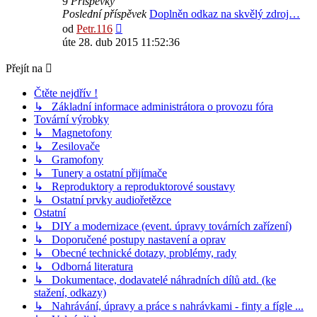
9
Příspěvky
Poslední příspěvek
Doplněn odkaz na skvělý zdroj…
Zobrazit
od
Petr.116
poslední
úte 28. dub 2015 11:52:36
příspěvek
Přejít na
Čtěte nejdřív !
↳ Základní informace administrátora o provozu fóra
Tovární výrobky
↳ Magnetofony
↳ Zesilovače
↳ Gramofony
↳ Tunery a ostatní přijímače
↳ Reproduktory a reproduktorové soustavy
↳ Ostatní prvky audiořetězce
Ostatní
↳ DIY a modernizace (event. úpravy továrních zařízení)
↳ Doporučené postupy nastavení a oprav
↳ Obecné technické dotazy, problémy, rady
↳ Odborná literatura
↳ Dokumentace, dodavatelé náhradních dílů atd. (ke
stažení, odkazy)
↳ Nahrávání, úpravy a práce s nahrávkami - finty a fígle ...