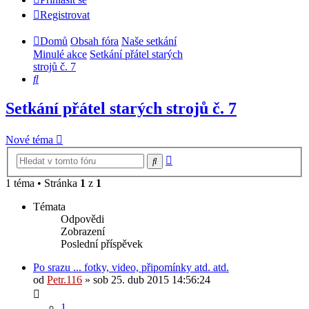
Registrovat
Domů
Obsah fóra
Naše setkání
Minulé akce
Setkání přátel starých
strojů č. 7
Hledat
Setkání přátel starých strojů č. 7
Nové téma
Pokročilé
Hledat
hledání
1 téma • Stránka
1
z
1
Témata
Odpovědi
Zobrazení
Poslední příspěvek
Po srazu ... fotky, video, připomínky atd. atd.
od
Petr.116
» sob 25. dub 2015 14:56:24
1