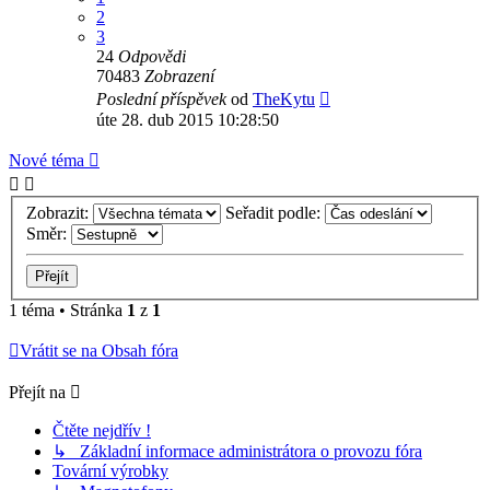
2
3
24
Odpovědi
70483
Zobrazení
Poslední příspěvek
od
TheKytu
úte 28. dub 2015 10:28:50
Nové téma
Zobrazit:
Seřadit podle:
Směr:
1 téma • Stránka
1
z
1
Vrátit se na Obsah fóra
Přejít na
Čtěte nejdřív !
↳ Základní informace administrátora o provozu fóra
Tovární výrobky