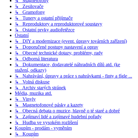
↳ Magnetofony
↳ Zesilovače
↳ Gramofony
↳ Tunery a ostatní přijímače
↳ Reproduktory a reproduktorové soustavy
↳ Ostatní prvky audiořetězce
Ostatní
↳ DIY a modernizace (event. úpravy továrních zařízení)
↳ Doporučené postupy nastavení a oprav
↳ Obecné technické dotazy, problémy, rady
↳ Odborná literatura
↳ Dokumentace, dodavatelé náhradních dílů atd. (ke
stažení, odkazy)
↳ Nahrávání, úpravy a práce s nahrávkami - finty a fígle ...
↳ Volná diskuse
↳ Archiv starých stránek
Média, muzika atd.
↳ Vinyly
↳ Magnetofonové pásky a kazety
↳ Obecná debata o muzice, hlavně o té staré a dobré
↳ Zajímaví lidé a zajímavé hudební pořady
↳ Hudba ve vysokém rozlišení
Koupím - prodám - vyměním
↳ Koupím