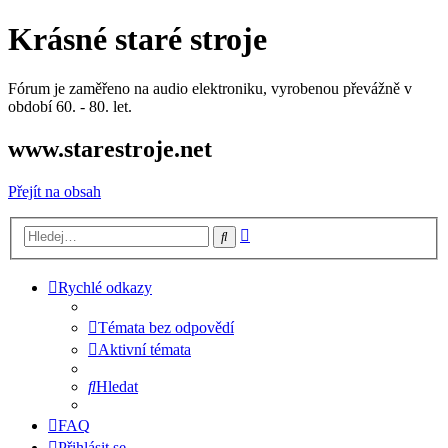
Krásné staré stroje
Fórum je zaměřeno na audio elektroniku, vyrobenou převážně v
období 60. - 80. let.
www.starestroje.net
Přejít na obsah
Pokročilé
Hledat
hledání
Rychlé odkazy
Témata bez odpovědí
Aktivní témata
Hledat
FAQ
Přihlásit se