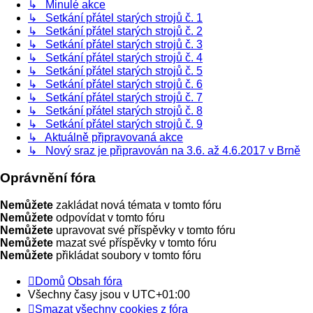
↳ Minulé akce
↳ Setkání přátel starých strojů č. 1
↳ Setkání přátel starých strojů č. 2
↳ Setkání přátel starých strojů č. 3
↳ Setkání přátel starých strojů č. 4
↳ Setkání přátel starých strojů č. 5
↳ Setkání přátel starých strojů č. 6
↳ Setkání přátel starých strojů č. 7
↳ Setkání přátel starých strojů č. 8
↳ Setkání přátel starých strojů č. 9
↳ Aktuálně připravovaná akce
↳ Nový sraz je připravován na 3.6. až 4.6.2017 v Brně
Oprávnění fóra
Nemůžete
zakládat nová témata v tomto fóru
Nemůžete
odpovídat v tomto fóru
Nemůžete
upravovat své příspěvky v tomto fóru
Nemůžete
mazat své příspěvky v tomto fóru
Nemůžete
přikládat soubory v tomto fóru
Domů
Obsah fóra
Všechny časy jsou v
UTC+01:00
Smazat všechny cookies z fóra