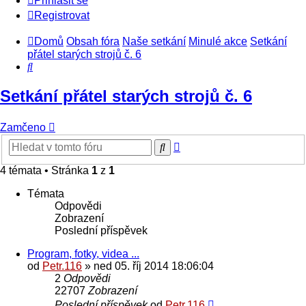
Přihlásit se
Registrovat
Domů
Obsah fóra
Naše setkání
Minulé akce
Setkání
přátel starých strojů č. 6
Hledat
Setkání přátel starých strojů č. 6
Zamčeno
Pokročilé
Hledat
hledání
4 témata • Stránka
1
z
1
Témata
Odpovědi
Zobrazení
Poslední příspěvek
Program, fotky, videa ...
od
Petr.116
» ned 05. říj 2014 18:06:04
2
Odpovědi
22707
Zobrazení
Poslední příspěvek
od
Petr.116