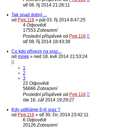
stř 08. říj 2014 21:26:11
Tak snad dobrý ...
od
Petr.116
» pát 03. říj 2014 8:47:25
4
Odpovědi
17553
Zobrazení
Poslední příspěvek
od
Petr.116
stř 08. říj 2014 18:43:38
Co kdo přiveze na sraz...
od
mirek
» ned 18. kvě 2014 21:53:24
1
2
3
22
Odpovědi
56666
Zobrazení
Poslední příspěvek
od
Petr.116
úte 16. zář 2014 19:29:27
Kdy uděláme 6-tý sraz ?
od
Petr.116
» stř 30. črc 2014 23:42:11
6
Odpovědi
20126
Zobrazení