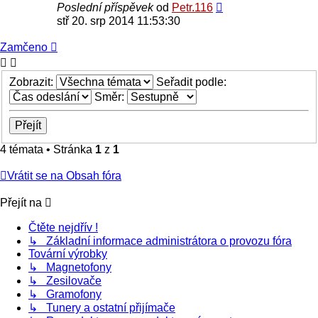
Poslední příspěvek
od
Petr.116
stř 20. srp 2014 11:53:30
Zamčeno
Zobrazit:
Seřadit podle:
Směr:
4 témata • Stránka
1
z
1
Vrátit se na Obsah fóra
Přejít na
Čtěte nejdřív !
↳ Základní informace administrátora o provozu fóra
Tovární výrobky
↳ Magnetofony
↳ Zesilovače
↳ Gramofony
↳ Tunery a ostatní přijímače