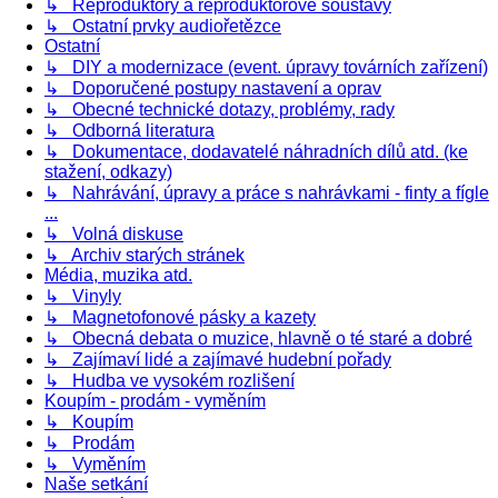
↳ Reproduktory a reproduktorové soustavy
↳ Ostatní prvky audiořetězce
Ostatní
↳ DIY a modernizace (event. úpravy továrních zařízení)
↳ Doporučené postupy nastavení a oprav
↳ Obecné technické dotazy, problémy, rady
↳ Odborná literatura
↳ Dokumentace, dodavatelé náhradních dílů atd. (ke
stažení, odkazy)
↳ Nahrávání, úpravy a práce s nahrávkami - finty a fígle
...
↳ Volná diskuse
↳ Archiv starých stránek
Média, muzika atd.
↳ Vinyly
↳ Magnetofonové pásky a kazety
↳ Obecná debata o muzice, hlavně o té staré a dobré
↳ Zajímaví lidé a zajímavé hudební pořady
↳ Hudba ve vysokém rozlišení
Koupím - prodám - vyměním
↳ Koupím
↳ Prodám
↳ Vyměním
Naše setkání