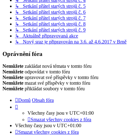
↳ Setkání přátel starých strojů č. 4
↳ Setkání přátel starých strojů č. 5
↳ Setkání přátel starých strojů č. 6
↳ Setkání přátel starých strojů č. 7
↳ Setkání přátel starých strojů č. 8
↳ Setkání přátel starých strojů č. 9
↳ Aktuálně připravovaná akce
↳ Nový sraz je připravován na 3.6. až 4.6.2017 v Brně
Oprávnění fóra
Nemůžete
zakládat nová témata v tomto fóru
Nemůžete
odpovídat v tomto fóru
Nemůžete
upravovat své příspěvky v tomto fóru
Nemůžete
mazat své příspěvky v tomto fóru
Nemůžete
přikládat soubory v tomto fóru
Domů
Obsah fóra
Všechny časy jsou v
UTC+01:00
Smazat všechny cookies z fóra
Všechny časy jsou v
UTC+01:00
Smazat všechny cookies z fóra