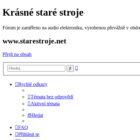
Krásné staré stroje
Fórum je zaměřeno na audio elektroniku, vyrobenou převážně v období
www.starestroje.net
Přejít na obsah
Pokročilé
Hledat
hledání
Rychlé odkazy
Témata bez odpovědí
Aktivní témata
Hledat
FAQ
Přihlásit se