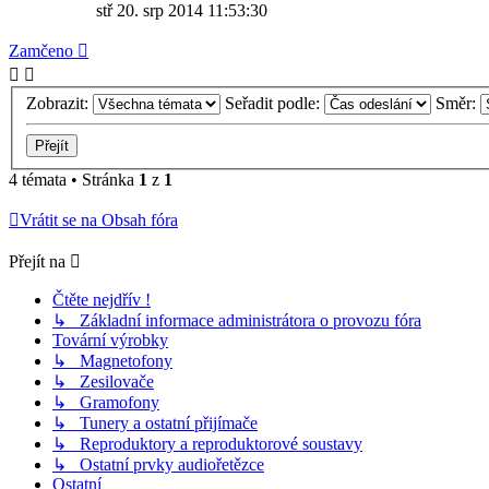
stř 20. srp 2014 11:53:30
Zamčeno
Zobrazit:
Seřadit podle:
Směr:
4 témata • Stránka
1
z
1
Vrátit se na Obsah fóra
Přejít na
Čtěte nejdřív !
↳ Základní informace administrátora o provozu fóra
Tovární výrobky
↳ Magnetofony
↳ Zesilovače
↳ Gramofony
↳ Tunery a ostatní přijímače
↳ Reproduktory a reproduktorové soustavy
↳ Ostatní prvky audiořetězce
Ostatní