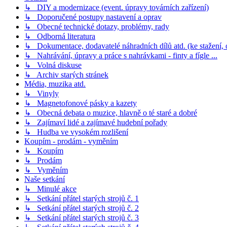
↳ DIY a modernizace (event. úpravy továrních zařízení)
↳ Doporučené postupy nastavení a oprav
↳ Obecné technické dotazy, problémy, rady
↳ Odborná literatura
↳ Dokumentace, dodavatelé náhradních dílů atd. (ke stažení,
↳ Nahrávání, úpravy a práce s nahrávkami - finty a fígle ...
↳ Volná diskuse
↳ Archiv starých stránek
Média, muzika atd.
↳ Vinyly
↳ Magnetofonové pásky a kazety
↳ Obecná debata o muzice, hlavně o té staré a dobré
↳ Zajímaví lidé a zajímavé hudební pořady
↳ Hudba ve vysokém rozlišení
Koupím - prodám - vyměním
↳ Koupím
↳ Prodám
↳ Vyměním
Naše setkání
↳ Minulé akce
↳ Setkání přátel starých strojů č. 1
↳ Setkání přátel starých strojů č. 2
↳ Setkání přátel starých strojů č. 3