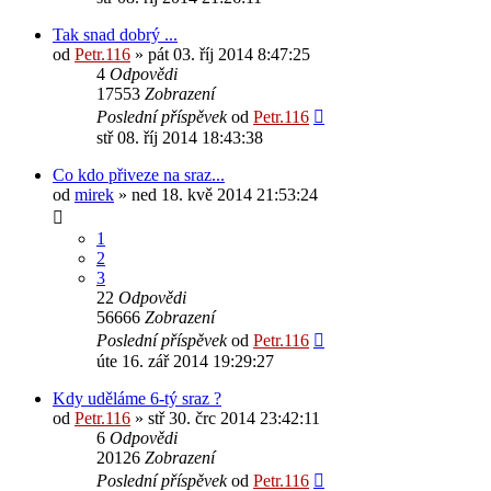
Tak snad dobrý ...
od
Petr.116
» pát 03. říj 2014 8:47:25
4
Odpovědi
17553
Zobrazení
Poslední příspěvek
od
Petr.116
stř 08. říj 2014 18:43:38
Co kdo přiveze na sraz...
od
mirek
» ned 18. kvě 2014 21:53:24
1
2
3
22
Odpovědi
56666
Zobrazení
Poslední příspěvek
od
Petr.116
úte 16. zář 2014 19:29:27
Kdy uděláme 6-tý sraz ?
od
Petr.116
» stř 30. črc 2014 23:42:11
6
Odpovědi
20126
Zobrazení
Poslední příspěvek
od
Petr.116