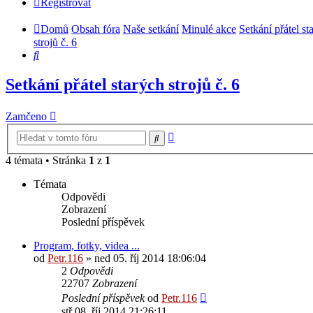
Registrovat
Domů
Obsah fóra
Naše setkání
Minulé akce
Setkání přátel st
strojů č. 6
Hledat
Setkání přátel starých strojů č. 6
Zamčeno
Pokročilé
Hledat
hledání
4 témata • Stránka
1
z
1
Témata
Odpovědi
Zobrazení
Poslední příspěvek
Program, fotky, videa ...
od
Petr.116
» ned 05. říj 2014 18:06:04
2
Odpovědi
22707
Zobrazení
Poslední příspěvek
od
Petr.116
stř 08. říj 2014 21:26:11