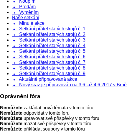
↳ Koupím
↳ Prodám
↳ Vyměním
Naše setkání
↳ Minulé akce
↳ Setkání přátel starých strojů č. 1
↳ Setkání přátel starých strojů č. 2
↳ Setkání přátel starých strojů č. 3
↳ Setkání přátel starých strojů č. 4
↳ Setkání přátel starých strojů č. 5
↳ Setkání přátel starých strojů č. 6
↳ Setkání přátel starých strojů č. 7
↳ Setkání přátel starých strojů č. 8
↳ Setkání přátel starých strojů č. 9
↳ Aktuálně připravovaná akce
↳ Nový sraz je připravován na 3.6. až 4.6.2017 v Brně
Oprávnění fóra
Nemůžete
zakládat nová témata v tomto fóru
Nemůžete
odpovídat v tomto fóru
Nemůžete
upravovat své příspěvky v tomto fóru
Nemůžete
mazat své příspěvky v tomto fóru
Nemůžete
přikládat soubory v tomto fóru