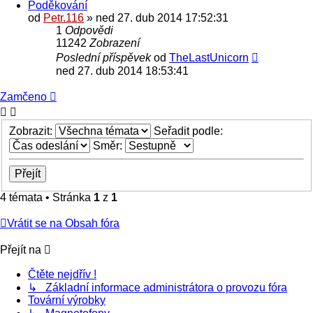
Poděkování
od
Petr.116
» ned 27. dub 2014 17:52:31
1
Odpovědi
11242
Zobrazení
Poslední příspěvek
od
TheLastUnicorn
ned 27. dub 2014 18:53:41
Zamčeno
Zobrazit:
Seřadit podle:
Směr:
4 témata • Stránka
1
z
1
Vrátit se na Obsah fóra
Přejít na
Čtěte nejdřív !
↳ Základní informace administrátora o provozu fóra
Tovární výrobky