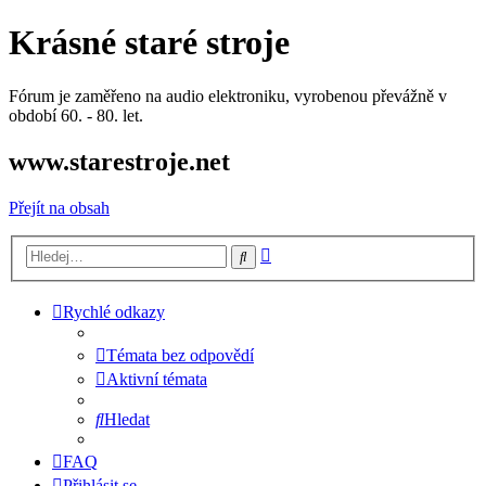
Krásné staré stroje
Fórum je zaměřeno na audio elektroniku, vyrobenou převážně v
období 60. - 80. let.
www.starestroje.net
Přejít na obsah
Pokročilé
Hledat
hledání
Rychlé odkazy
Témata bez odpovědí
Aktivní témata
Hledat
FAQ
Přihlásit se