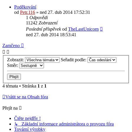
Poděkování
od
Petr.116
» ned 27. dub 2014 17:52:31
1
Odpovědi
11242
Zobrazení
Poslední příspěvek
od
TheLastUnicorn
ned 27. dub 2014 18:53:41
Zamčeno
Zobrazit:
Seřadit podle:
Směr:
4 témata • Stránka
1
z
1
Vrátit se na Obsah fóra
Přejít na
Čtěte nejdřív !
↳ Základní informace administrátora o provozu fóra
Tovární výrobky