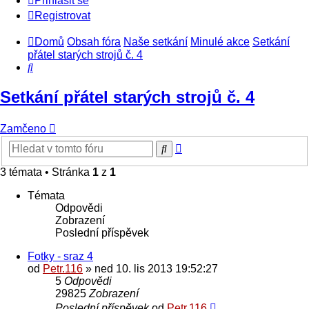
Přihlásit se
Registrovat
Domů
Obsah fóra
Naše setkání
Minulé akce
Setkání
přátel starých strojů č. 4
Hledat
Setkání přátel starých strojů č. 4
Zamčeno
Pokročilé
Hledat
hledání
3 témata • Stránka
1
z
1
Témata
Odpovědi
Zobrazení
Poslední příspěvek
Fotky - sraz 4
od
Petr.116
» ned 10. lis 2013 19:52:27
5
Odpovědi
29825
Zobrazení
Poslední příspěvek
od
Petr.116