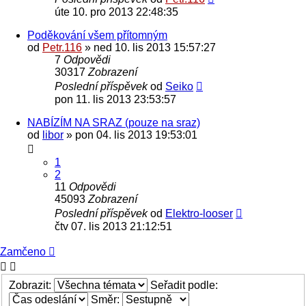
úte 10. pro 2013 22:48:35
Poděkování všem přítomným
od
Petr.116
» ned 10. lis 2013 15:57:27
7
Odpovědi
30317
Zobrazení
Poslední příspěvek
od
Seiko
pon 11. lis 2013 23:53:57
NABÍZÍM NA SRAZ (pouze na sraz)
od
libor
» pon 04. lis 2013 19:53:01
1
2
11
Odpovědi
45093
Zobrazení
Poslední příspěvek
od
Elektro-looser
čtv 07. lis 2013 21:12:51
Zamčeno
Zobrazit:
Seřadit podle:
Směr: