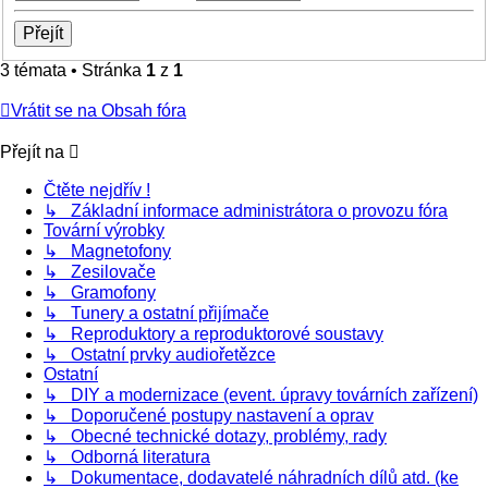
3 témata • Stránka
1
z
1
Vrátit se na Obsah fóra
Přejít na
Čtěte nejdřív !
↳ Základní informace administrátora o provozu fóra
Tovární výrobky
↳ Magnetofony
↳ Zesilovače
↳ Gramofony
↳ Tunery a ostatní přijímače
↳ Reproduktory a reproduktorové soustavy
↳ Ostatní prvky audiořetězce
Ostatní
↳ DIY a modernizace (event. úpravy továrních zařízení)
↳ Doporučené postupy nastavení a oprav
↳ Obecné technické dotazy, problémy, rady
↳ Odborná literatura
↳ Dokumentace, dodavatelé náhradních dílů atd. (ke