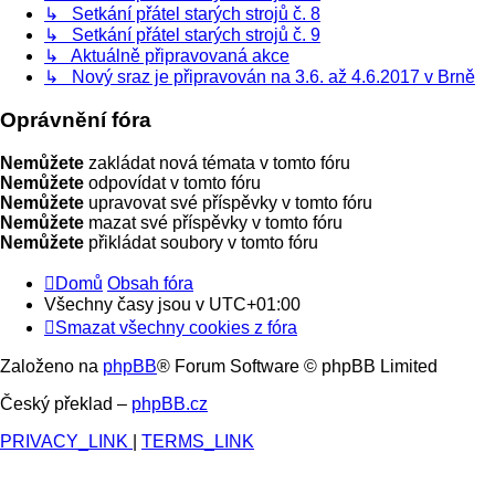
↳ Setkání přátel starých strojů č. 8
↳ Setkání přátel starých strojů č. 9
↳ Aktuálně připravovaná akce
↳ Nový sraz je připravován na 3.6. až 4.6.2017 v Brně
Oprávnění fóra
Nemůžete
zakládat nová témata v tomto fóru
Nemůžete
odpovídat v tomto fóru
Nemůžete
upravovat své příspěvky v tomto fóru
Nemůžete
mazat své příspěvky v tomto fóru
Nemůžete
přikládat soubory v tomto fóru
Domů
Obsah fóra
Všechny časy jsou v
UTC+01:00
Smazat všechny cookies z fóra
Založeno na
phpBB
® Forum Software © phpBB Limited
Český překlad –
phpBB.cz
PRIVACY_LINK
|
TERMS_LINK