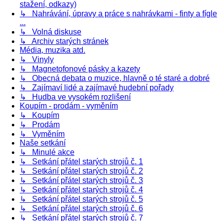
stažení, odkazy)
↳ Nahrávání, úpravy a práce s nahrávkami - finty a fígle
...
↳ Volná diskuse
↳ Archiv starých stránek
Média, muzika atd.
↳ Vinyly
↳ Magnetofonové pásky a kazety
↳ Obecná debata o muzice, hlavně o té staré a dobré
↳ Zajímaví lidé a zajímavé hudební pořady
↳ Hudba ve vysokém rozlišení
Koupím - prodám - vyměním
↳ Koupím
↳ Prodám
↳ Vyměním
Naše setkání
↳ Minulé akce
↳ Setkání přátel starých strojů č. 1
↳ Setkání přátel starých strojů č. 2
↳ Setkání přátel starých strojů č. 3
↳ Setkání přátel starých strojů č. 4
↳ Setkání přátel starých strojů č. 5
↳ Setkání přátel starých strojů č. 6
↳ Setkání přátel starých strojů č. 7