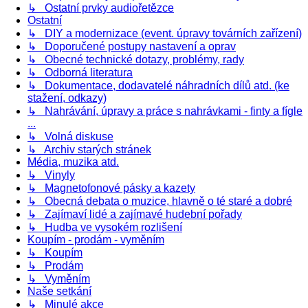
↳ Ostatní prvky audiořetězce
Ostatní
↳ DIY a modernizace (event. úpravy továrních zařízení)
↳ Doporučené postupy nastavení a oprav
↳ Obecné technické dotazy, problémy, rady
↳ Odborná literatura
↳ Dokumentace, dodavatelé náhradních dílů atd. (ke
stažení, odkazy)
↳ Nahrávání, úpravy a práce s nahrávkami - finty a fígle
...
↳ Volná diskuse
↳ Archiv starých stránek
Média, muzika atd.
↳ Vinyly
↳ Magnetofonové pásky a kazety
↳ Obecná debata o muzice, hlavně o té staré a dobré
↳ Zajímaví lidé a zajímavé hudební pořady
↳ Hudba ve vysokém rozlišení
Koupím - prodám - vyměním
↳ Koupím
↳ Prodám
↳ Vyměním
Naše setkání
↳ Minulé akce