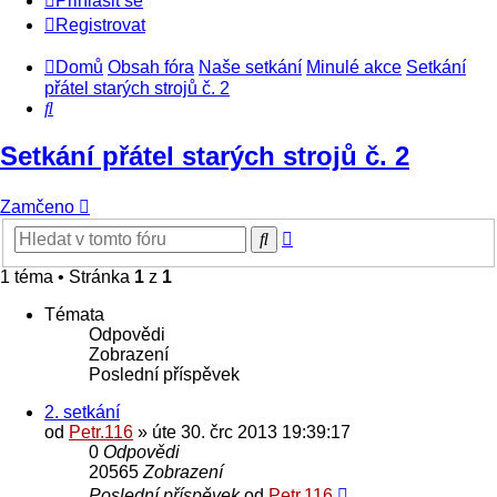
Přihlásit se
Registrovat
Domů
Obsah fóra
Naše setkání
Minulé akce
Setkání
přátel starých strojů č. 2
Hledat
Setkání přátel starých strojů č. 2
Zamčeno
Pokročilé
Hledat
hledání
1 téma • Stránka
1
z
1
Témata
Odpovědi
Zobrazení
Poslední příspěvek
2. setkání
od
Petr.116
» úte 30. črc 2013 19:39:17
0
Odpovědi
20565
Zobrazení
Poslední příspěvek
od
Petr.116