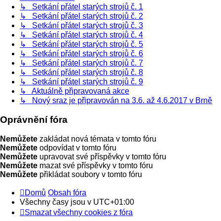
↳ Setkání přátel starých strojů č. 1
↳ Setkání přátel starých strojů č. 2
↳ Setkání přátel starých strojů č. 3
↳ Setkání přátel starých strojů č. 4
↳ Setkání přátel starých strojů č. 5
↳ Setkání přátel starých strojů č. 6
↳ Setkání přátel starých strojů č. 7
↳ Setkání přátel starých strojů č. 8
↳ Setkání přátel starých strojů č. 9
↳ Aktuálně připravovaná akce
↳ Nový sraz je připravován na 3.6. až 4.6.2017 v Brně
Oprávnění fóra
Nemůžete
zakládat nová témata v tomto fóru
Nemůžete
odpovídat v tomto fóru
Nemůžete
upravovat své příspěvky v tomto fóru
Nemůžete
mazat své příspěvky v tomto fóru
Nemůžete
přikládat soubory v tomto fóru
Domů
Obsah fóra
Všechny časy jsou v
UTC+01:00
Smazat všechny cookies z fóra