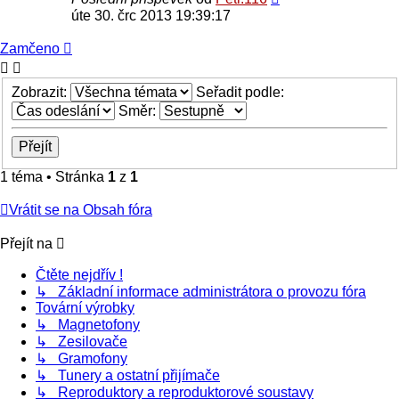
úte 30. črc 2013 19:39:17
Zamčeno
Zobrazit:
Seřadit podle:
Směr:
1 téma • Stránka
1
z
1
Vrátit se na Obsah fóra
Přejít na
Čtěte nejdřív !
↳ Základní informace administrátora o provozu fóra
Tovární výrobky
↳ Magnetofony
↳ Zesilovače
↳ Gramofony
↳ Tunery a ostatní přijímače
↳ Reproduktory a reproduktorové soustavy