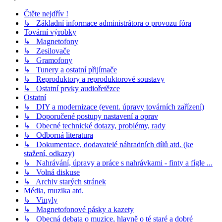
Čtěte nejdřív !
↳ Základní informace administrátora o provozu fóra
Tovární výrobky
↳ Magnetofony
↳ Zesilovače
↳ Gramofony
↳ Tunery a ostatní přijímače
↳ Reproduktory a reproduktorové soustavy
↳ Ostatní prvky audiořetězce
Ostatní
↳ DIY a modernizace (event. úpravy továrních zařízení)
↳ Doporučené postupy nastavení a oprav
↳ Obecné technické dotazy, problémy, rady
↳ Odborná literatura
↳ Dokumentace, dodavatelé náhradních dílů atd. (ke
stažení, odkazy)
↳ Nahrávání, úpravy a práce s nahrávkami - finty a fígle ...
↳ Volná diskuse
↳ Archiv starých stránek
Média, muzika atd.
↳ Vinyly
↳ Magnetofonové pásky a kazety
↳ Obecná debata o muzice, hlavně o té staré a dobré