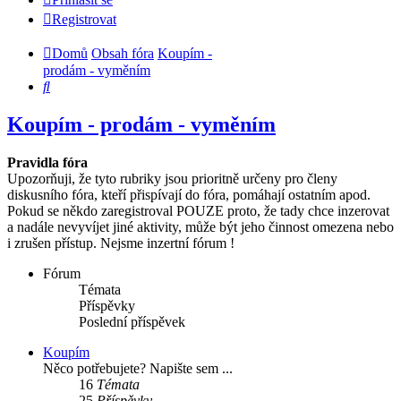
Registrovat
Domů
Obsah fóra
Koupím -
prodám - vyměním
Hledat
Koupím - prodám - vyměním
Pravidla fóra
Upozorňuji, že tyto rubriky jsou prioritně určeny pro členy
diskusního fóra, kteří přispívají do fóra, pomáhají ostatním apod.
Pokud se někdo zaregistroval POUZE proto, že tady chce inzerovat
a nadále nevyvíjet jiné aktivity, může být jeho činnost omezena nebo
i zrušen přístup. Nejsme inzertní fórum !
Fórum
Témata
Příspěvky
Poslední příspěvek
Koupím
Něco potřebujete? Napište sem ...
16
Témata
25
Příspěvky