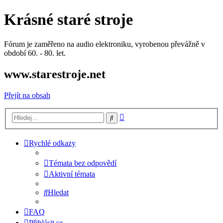
Krásné staré stroje
Fórum je zaměřeno na audio elektroniku, vyrobenou převážně v
období 60. - 80. let.
www.starestroje.net
Přejít na obsah
Pokročilé
Hledat
hledání
Rychlé odkazy
Témata bez odpovědí
Aktivní témata
Hledat
FAQ
Přihlásit se