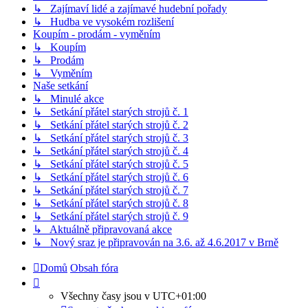
↳ Zajímaví lidé a zajímavé hudební pořady
↳ Hudba ve vysokém rozlišení
Koupím - prodám - vyměním
↳ Koupím
↳ Prodám
↳ Vyměním
Naše setkání
↳ Minulé akce
↳ Setkání přátel starých strojů č. 1
↳ Setkání přátel starých strojů č. 2
↳ Setkání přátel starých strojů č. 3
↳ Setkání přátel starých strojů č. 4
↳ Setkání přátel starých strojů č. 5
↳ Setkání přátel starých strojů č. 6
↳ Setkání přátel starých strojů č. 7
↳ Setkání přátel starých strojů č. 8
↳ Setkání přátel starých strojů č. 9
↳ Aktuálně připravovaná akce
↳ Nový sraz je připravován na 3.6. až 4.6.2017 v Brně
Domů
Obsah fóra
Všechny časy jsou v
UTC+01:00