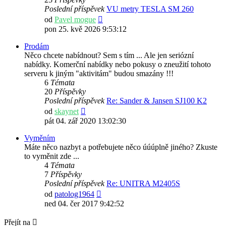
Poslední příspěvek
VU metry TESLA SM 260
Zobrazit
od
Pavel mogue
poslední
pon 25. kvě 2026 9:53:12
příspěvek
Prodám
Něco chcete nabídnout? Sem s tím ... Ale jen seriózní
nabídky. Komerční nabídky nebo pokusy o zneužití tohoto
serveru k jiným "aktivitám" budou smazány !!!
6
Témata
20
Příspěvky
Poslední příspěvek
Re: Sander & Jansen SJ100 K2
Zobrazit
od
skaynet
poslední
pát 04. zář 2020 13:02:30
příspěvek
Vyměním
Máte něco nazbyt a potřebujete něco úúúplně jiného? Zkuste
to vyměnit zde ...
4
Témata
7
Příspěvky
Poslední příspěvek
Re: UNITRA M2405S
Zobrazit
od
patolog1964
poslední
ned 04. čer 2017 9:42:52
příspěvek
Přejít na