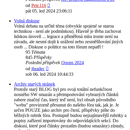
Zobrazit
od
Petr.116
poslední
pát 05. led 2024 23:06:11
příspěvek
Volná diskuse
Volná debata na určité téma (obvykle spojené se starou
technikou - není ale podmínkou). Hlavně je třeba zachovat
lidskou úroveň ... legrace a přiměřená míra ironie není na
závadu, ale nesmí dojít k urážení nebo zesměšňování jiných
osob ... Diskuse o politice na toto fórum nepatří !
95
Témata
845
Příspěvky
Poslední příspěvek
Ooops 2024
Zobrazit
od
jhradec
poslední
sob 06. led 2024 10:44:33
příspěvek
Archiv starých stránek
Protože starý BLOG byl pro svoji totální nefunkčnost
nosného SW smazán a přeimportování vybraných článků
zabere značný čas, který teď není, byl obsah původního
"webu" provizorně přesunut do našeho fóra tak, jak je. Je
určen POUZE jako archiv pro čtení, příspěvky pište do
běžných rubrik fóra. Postupně budou nejzajímavější rubriky a
popisy zařízení importovány do odpovídajících sekcí. Do
diskusí, které pod články prozatím (budou smazány) zůstaly,