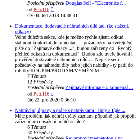
Poslední příspěvek
Douglas Self - "Electronics f…
Zobrazit
od
Petr.116
poslední
čtv 04. led 2018 14:38:31
příspěvek
Dokumentace, dodavatelé náhradních dílů atd. (ke stažení,
odkazy)
Velmi důležitá sekce, kde je možno rychle zjistit, odkud
stáhnout konkrétní dokumentaci ... požadavky na zveřejnění
pište do "Zajímavé odkazy ...", budou zařazeny do "Rychlý
přehled odkazů na dokumentaci". Budou zde uveřejňováni i
prověření dodavatelé náhradních dílů … Nepište sem
požadavky na náhradní díly nebo jejich nabídky - ty patří do
rubriky KOUPÍM/PRODÁM/VYMĚNÍM !
7
Témata
12
Příspěvky
Poslední příspěvek
Zajímavé informace o kondenzá…
Zobrazit
od
Petr.116
poslední
úte 22. pro 2020 0:36:10
příspěvek
Nahrávání, úpravy a práce s nahrávkami - finty a fígle ...
Máte problém, jak nahrát určitý záznam, případně jak propojit
zařízení pro dosažení určitého cíle ?
6
Témata
50
Příspěvky
Poslední příspěvek
Re: propojit magnetofon a pc