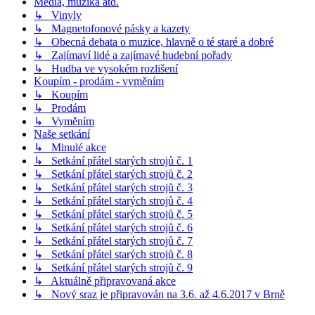
Média, muzika atd.
↳ Vinyly
↳ Magnetofonové pásky a kazety
↳ Obecná debata o muzice, hlavně o té staré a dobré
↳ Zajímaví lidé a zajímavé hudební pořady
↳ Hudba ve vysokém rozlišení
Koupím - prodám - vyměním
↳ Koupím
↳ Prodám
↳ Vyměním
Naše setkání
↳ Minulé akce
↳ Setkání přátel starých strojů č. 1
↳ Setkání přátel starých strojů č. 2
↳ Setkání přátel starých strojů č. 3
↳ Setkání přátel starých strojů č. 4
↳ Setkání přátel starých strojů č. 5
↳ Setkání přátel starých strojů č. 6
↳ Setkání přátel starých strojů č. 7
↳ Setkání přátel starých strojů č. 8
↳ Setkání přátel starých strojů č. 9
↳ Aktuálně připravovaná akce
↳ Nový sraz je připravován na 3.6. až 4.6.2017 v Brně