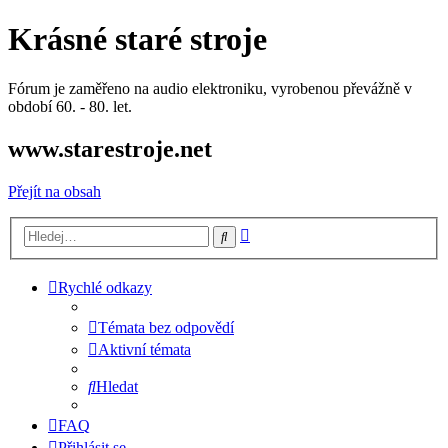
Krásné staré stroje
Fórum je zaměřeno na audio elektroniku, vyrobenou převážně v
období 60. - 80. let.
www.starestroje.net
Přejít na obsah
Pokročilé
Hledat
hledání
Rychlé odkazy
Témata bez odpovědí
Aktivní témata
Hledat
FAQ
Přihlásit se