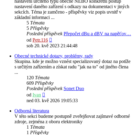
nastavení určitého typu obecně NEBO konkrétní postup
nastavení daného zařízení s odkazy na dokumentaci v jiných
sekcích. Téma je zamčeno - příspěvky viz popis uvnitř v
základní informaci ...
5
Témata
5
Příspěvky
Poslední příspěvek
Přepočet dBu a dBV na napěťov…
Zobrazit
od
Petr.116
poslední
sob 20. kvě 2023 21:44:48
příspěvek
Obecné technické dotazy, problémy, rady
Skupina. kde je možno vznést specializovaný dotaz na potíže
s určitým zařízením a získat radu "jak na to" od jiného člena
...
120
Témata
609
Příspěvky
Poslední příspěvek
Sonet Duo
Zobrazit
od
Ivan
poslední
ned 03. kvě 2026 19:05:33
příspěvek
Odborná literatura
V této sekci budeme postupně zveřejňovat zajímavé odborné
zdroje, zejména z oboru elektroniky
1
Témata
1
Příspěvky