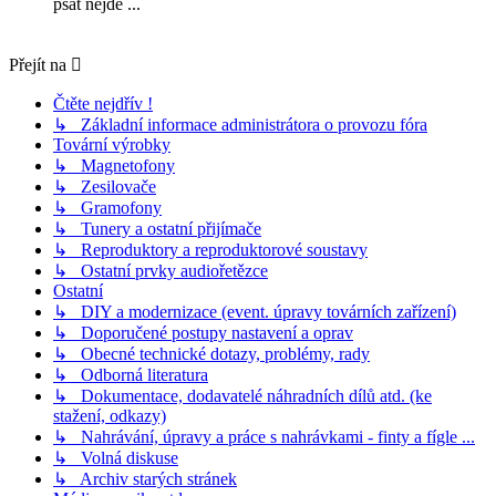
psát nejde ...
Přejít na
Čtěte nejdřív !
↳ Základní informace administrátora o provozu fóra
Tovární výrobky
↳ Magnetofony
↳ Zesilovače
↳ Gramofony
↳ Tunery a ostatní přijímače
↳ Reproduktory a reproduktorové soustavy
↳ Ostatní prvky audiořetězce
Ostatní
↳ DIY a modernizace (event. úpravy továrních zařízení)
↳ Doporučené postupy nastavení a oprav
↳ Obecné technické dotazy, problémy, rady
↳ Odborná literatura
↳ Dokumentace, dodavatelé náhradních dílů atd. (ke
stažení, odkazy)
↳ Nahrávání, úpravy a práce s nahrávkami - finty a fígle ...
↳ Volná diskuse
↳ Archiv starých stránek