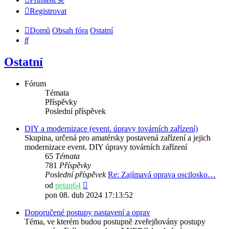
Registrovat
Domů
Obsah fóra
Ostatní
Hledat
Ostatní
Fórum
Témata
Příspěvky
Poslední příspěvek
DIY a modernizace (event. úpravy továrních zařízení)
Skupina, určená pro amatérsky postavená zařízení a jejich
modernizace event. DIY úpravy továrních zařízení
65
Témata
781
Příspěvky
Poslední příspěvek
Re: Zajímavá oprava oscilosko…
Zobrazit
od
petan64
poslední
pon 08. dub 2024 17:13:52
příspěvek
Doporučené postupy nastavení a oprav
Téma, ve kterém budou postupně zveřejňovány postupy