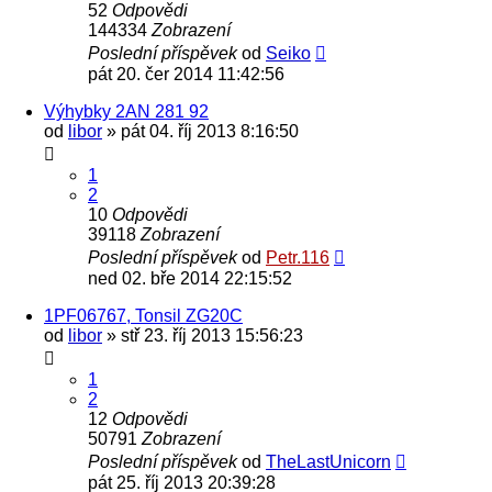
52
Odpovědi
144334
Zobrazení
Poslední příspěvek
od
Seiko
pát 20. čer 2014 11:42:56
Výhybky 2AN 281 92
od
libor
» pát 04. říj 2013 8:16:50
1
2
10
Odpovědi
39118
Zobrazení
Poslední příspěvek
od
Petr.116
ned 02. bře 2014 22:15:52
1PF06767, Tonsil ZG20C
od
libor
» stř 23. říj 2013 15:56:23
1
2
12
Odpovědi
50791
Zobrazení
Poslední příspěvek
od
TheLastUnicorn
pát 25. říj 2013 20:39:28