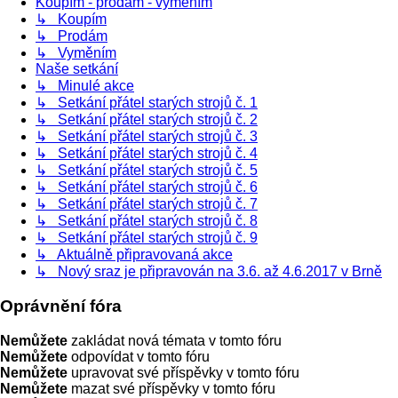
Koupím - prodám - vyměním
↳ Koupím
↳ Prodám
↳ Vyměním
Naše setkání
↳ Minulé akce
↳ Setkání přátel starých strojů č. 1
↳ Setkání přátel starých strojů č. 2
↳ Setkání přátel starých strojů č. 3
↳ Setkání přátel starých strojů č. 4
↳ Setkání přátel starých strojů č. 5
↳ Setkání přátel starých strojů č. 6
↳ Setkání přátel starých strojů č. 7
↳ Setkání přátel starých strojů č. 8
↳ Setkání přátel starých strojů č. 9
↳ Aktuálně připravovaná akce
↳ Nový sraz je připravován na 3.6. až 4.6.2017 v Brně
Oprávnění fóra
Nemůžete
zakládat nová témata v tomto fóru
Nemůžete
odpovídat v tomto fóru
Nemůžete
upravovat své příspěvky v tomto fóru
Nemůžete
mazat své příspěvky v tomto fóru