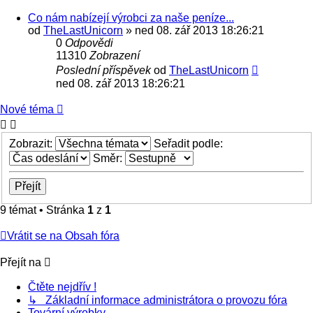
Co nám nabízejí výrobci za naše peníze...
od
TheLastUnicorn
» ned 08. zář 2013 18:26:21
0
Odpovědi
11310
Zobrazení
Poslední příspěvek
od
TheLastUnicorn
ned 08. zář 2013 18:26:21
Nové téma
Zobrazit:
Seřadit podle:
Směr:
9 témat • Stránka
1
z
1
Vrátit se na Obsah fóra
Přejít na
Čtěte nejdřív !
↳ Základní informace administrátora o provozu fóra
Tovární výrobky