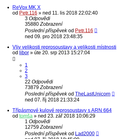
ReVox MK X
od
Petr.116
» ned 11. lis 2018 22:02:40
3
Odpovědi
35880
Zobrazení
Poslední příspěvek
od
Petr.116
ned 09. pro 2018 23:48:35
Vliv velikosti reprosoustavy a velikosti místnosti
od
libor
» úte 20. srp 2013 15:27:04
1
2
3
22
Odpovědi
73879
Zobrazení
Poslední příspěvek
od
TheLastUnicorn
ned 07. říj 2018 21:33:24
Třípásmové kulové reprosoustavy s ARN 664
od
tomša
» ned 23. zář 2018 10:06:29
1
Odpovědi
12759
Zobrazení
Poslední příspěvek
od
Lad2000