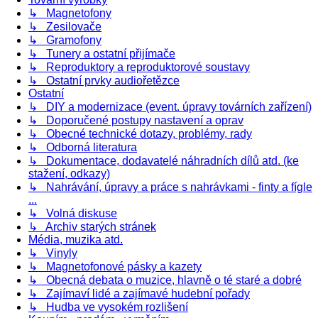
↳ Magnetofony
↳ Zesilovače
↳ Gramofony
↳ Tunery a ostatní přijímače
↳ Reproduktory a reproduktorové soustavy
↳ Ostatní prvky audiořetězce
Ostatní
↳ DIY a modernizace (event. úpravy továrních zařízení)
↳ Doporučené postupy nastavení a oprav
↳ Obecné technické dotazy, problémy, rady
↳ Odborná literatura
↳ Dokumentace, dodavatelé náhradních dílů atd. (ke
stažení, odkazy)
↳ Nahrávání, úpravy a práce s nahrávkami - finty a fígle
...
↳ Volná diskuse
↳ Archiv starých stránek
Média, muzika atd.
↳ Vinyly
↳ Magnetofonové pásky a kazety
↳ Obecná debata o muzice, hlavně o té staré a dobré
↳ Zajímaví lidé a zajímavé hudební pořady
↳ Hudba ve vysokém rozlišení