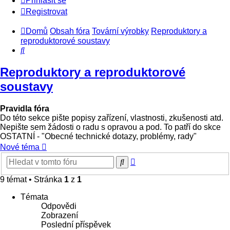
Přihlásit se
Registrovat
Domů
Obsah fóra
Tovární výrobky
Reproduktory a
reproduktorové soustavy
Hledat
Reproduktory a reproduktorové
soustavy
Pravidla fóra
Do této sekce pište popisy zařízení, vlastnosti, zkušenosti atd.
Nepište sem žádosti o radu s opravou a pod. To patří do skce
OSTATNÍ - "Obecné technické dotazy, problémy, rady"
Nové téma
Pokročilé
Hledat
hledání
9 témat • Stránka
1
z
1
Témata
Odpovědi
Zobrazení
Poslední příspěvek