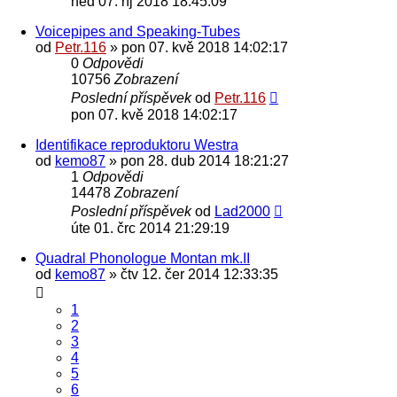
ned 07. říj 2018 18:45:09
Voicepipes and Speaking-Tubes
od
Petr.116
» pon 07. kvě 2018 14:02:17
0
Odpovědi
10756
Zobrazení
Poslední příspěvek
od
Petr.116
pon 07. kvě 2018 14:02:17
Identifikace reproduktoru Westra
od
kemo87
» pon 28. dub 2014 18:21:27
1
Odpovědi
14478
Zobrazení
Poslední příspěvek
od
Lad2000
úte 01. črc 2014 21:29:19
Quadral Phonologue Montan mk.II
od
kemo87
» čtv 12. čer 2014 12:33:35
1
2
3
4
5
6