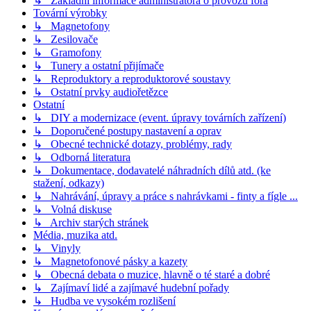
↳ Základní informace administrátora o provozu fóra
Tovární výrobky
↳ Magnetofony
↳ Zesilovače
↳ Gramofony
↳ Tunery a ostatní přijímače
↳ Reproduktory a reproduktorové soustavy
↳ Ostatní prvky audiořetězce
Ostatní
↳ DIY a modernizace (event. úpravy továrních zařízení)
↳ Doporučené postupy nastavení a oprav
↳ Obecné technické dotazy, problémy, rady
↳ Odborná literatura
↳ Dokumentace, dodavatelé náhradních dílů atd. (ke
stažení, odkazy)
↳ Nahrávání, úpravy a práce s nahrávkami - finty a fígle ...
↳ Volná diskuse
↳ Archiv starých stránek
Média, muzika atd.
↳ Vinyly
↳ Magnetofonové pásky a kazety
↳ Obecná debata o muzice, hlavně o té staré a dobré
↳ Zajímaví lidé a zajímavé hudební pořady
↳ Hudba ve vysokém rozlišení