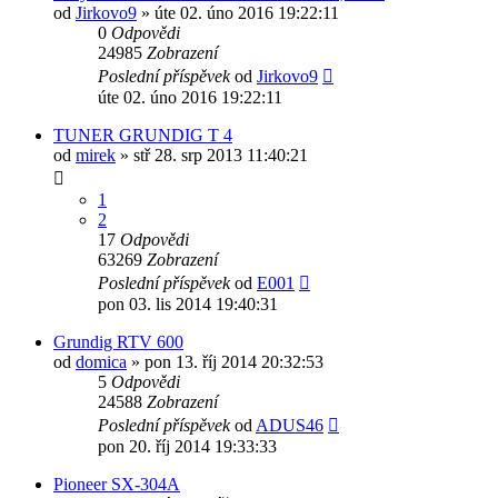
od
Jirkovo9
» úte 02. úno 2016 19:22:11
0
Odpovědi
24985
Zobrazení
Poslední příspěvek
od
Jirkovo9
úte 02. úno 2016 19:22:11
TUNER GRUNDIG T 4
od
mirek
» stř 28. srp 2013 11:40:21
1
2
17
Odpovědi
63269
Zobrazení
Poslední příspěvek
od
E001
pon 03. lis 2014 19:40:31
Grundig RTV 600
od
domica
» pon 13. říj 2014 20:32:53
5
Odpovědi
24588
Zobrazení
Poslední příspěvek
od
ADUS46
pon 20. říj 2014 19:33:33
Pioneer SX-304A