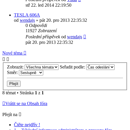
stř 22. led 2014 22:19:50
TESLA 606A
od
wendajs
» pát 20. pro 2013 22:35:32
0
Odpovědi
11927
Zobrazení
Poslední příspěvek
od
wendajs
pát 20. pro 2013 22:35:32
Nové téma
Zobrazit:
Seřadit podle:
Směr:
8 témat • Stránka
1
z
1
Vrátit se na Obsah fóra
Přejít na
Čtěte nejdřív !