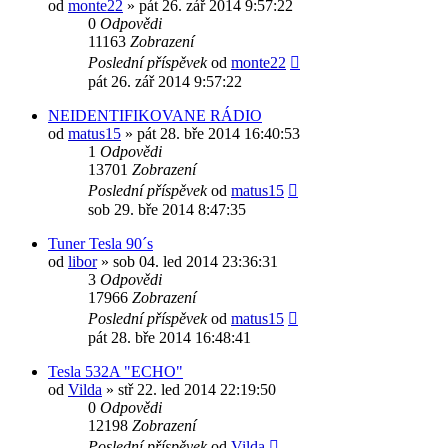
od
monte22
» pát 26. zář 2014 9:57:22
0
Odpovědi
11163
Zobrazení
Poslední příspěvek
od
monte22
pát 26. zář 2014 9:57:22
NEIDENTIFIKOVANE RÁDIO
od
matus15
» pát 28. bře 2014 16:40:53
1
Odpovědi
13701
Zobrazení
Poslední příspěvek
od
matus15
sob 29. bře 2014 8:47:35
Tuner Tesla 90´s
od
libor
» sob 04. led 2014 23:36:31
3
Odpovědi
17966
Zobrazení
Poslední příspěvek
od
matus15
pát 28. bře 2014 16:48:41
Tesla 532A "ECHO"
od
Vilda
» stř 22. led 2014 22:19:50
0
Odpovědi
12198
Zobrazení
Poslední příspěvek
od
Vilda