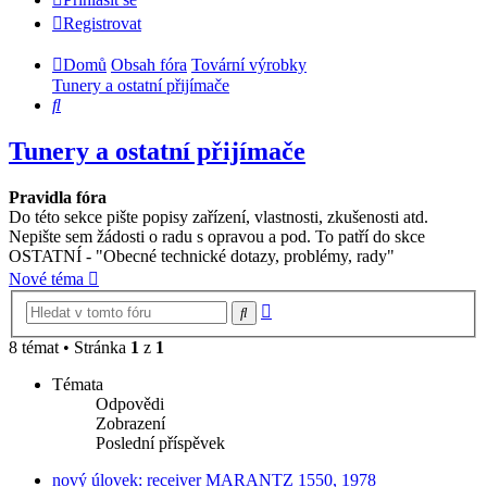
Registrovat
Domů
Obsah fóra
Tovární výrobky
Tunery a ostatní přijímače
Hledat
Tunery a ostatní přijímače
Pravidla fóra
Do této sekce pište popisy zařízení, vlastnosti, zkušenosti atd.
Nepište sem žádosti o radu s opravou a pod. To patří do skce
OSTATNÍ - "Obecné technické dotazy, problémy, rady"
Nové téma
Pokročilé
Hledat
hledání
8 témat • Stránka
1
z
1
Témata
Odpovědi
Zobrazení
Poslední příspěvek
nový úlovek: receiver MARANTZ 1550, 1978