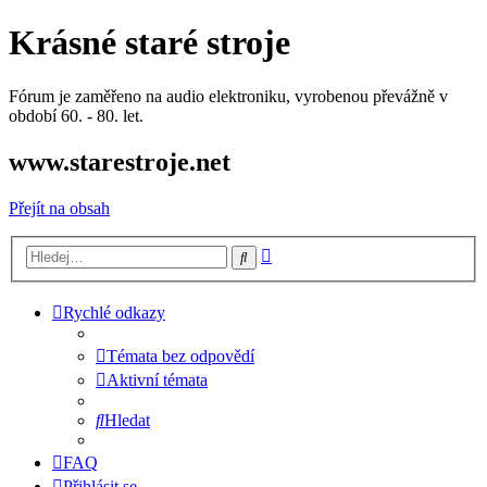
Krásné staré stroje
Fórum je zaměřeno na audio elektroniku, vyrobenou převážně v
období 60. - 80. let.
www.starestroje.net
Přejít na obsah
Pokročilé
Hledat
hledání
Rychlé odkazy
Témata bez odpovědí
Aktivní témata
Hledat
FAQ
Přihlásit se