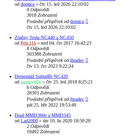
od
domica
» čtv 15. led 2026 22:10:02
0
Odpovědi
3018
Zobrazení
Poslední příspěvek
od
domica
čtv 15. led 2026 22:10:02
Změny Tesla NC440 a NC450
od
Petr.116
» ned 04. čer 2017 16:42:23
8
Odpovědi
503388
Zobrazení
Poslední příspěvek
od
jhradec
čtv 13. črc 2023 9:22:24
Demontáž Subtalíře NC420
od
stanley666
» čtv 25. led 2018 8:25:21
6
Odpovědi
28303
Zobrazení
Poslední příspěvek
od
jhradec
pát 25. bře 2022 19:53:49
Dual MMD360e a MMD345
od
Lad2000
» úte 10. lis 2020 18:50:20
2
Odpovědi
19492
Zobrazení