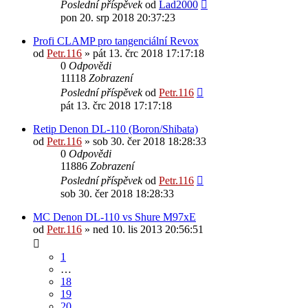
Poslední příspěvek
od
Lad2000
pon 20. srp 2018 20:37:23
Profi CLAMP pro tangenciální Revox
od
Petr.116
» pát 13. črc 2018 17:17:18
0
Odpovědi
11118
Zobrazení
Poslední příspěvek
od
Petr.116
pát 13. črc 2018 17:17:18
Retip Denon DL-110 (Boron/Shibata)
od
Petr.116
» sob 30. čer 2018 18:28:33
0
Odpovědi
11886
Zobrazení
Poslední příspěvek
od
Petr.116
sob 30. čer 2018 18:28:33
MC Denon DL-110 vs Shure M97xE
od
Petr.116
» ned 10. lis 2013 20:56:51
1
…
18
19
20