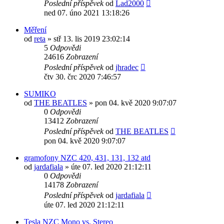
Poslední příspěvek
od
Lad2000
ned 07. úno 2021 13:18:26
Měření
od
reta
» stř 13. lis 2019 23:02:14
5
Odpovědi
24616
Zobrazení
Poslední příspěvek
od
jhradec
čtv 30. črc 2020 7:46:57
SUMIKO
od
THE BEATLES
» pon 04. kvě 2020 9:07:07
0
Odpovědi
13412
Zobrazení
Poslední příspěvek
od
THE BEATLES
pon 04. kvě 2020 9:07:07
gramofony NZC 420, 431, 131, 132 atd
od
jardafiala
» úte 07. led 2020 21:12:11
0
Odpovědi
14178
Zobrazení
Poslední příspěvek
od
jardafiala
úte 07. led 2020 21:12:11
Tesla NZC Mono vs. Stereo