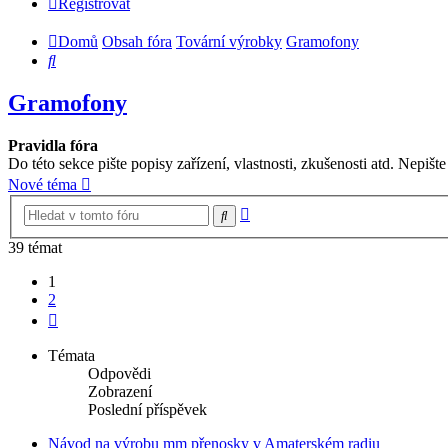
Registrovat
Domů
Obsah fóra
Tovární výrobky
Gramofony
Hledat
Gramofony
Pravidla fóra
Do této sekce pište popisy zařízení, vlastnosti, zkušenosti atd. Nep
Nové téma
Pokročilé
Hledat
hledání
39 témat
1
2
Další
Témata
Odpovědi
Zobrazení
Poslední příspěvek
Návod na výrobu mm přenosky v Amaterském radiu