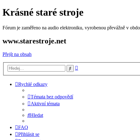
Krásné staré stroje
Fórum je zaměřeno na audio elektroniku, vyrobenou převážně v období
www.starestroje.net
Přejít na obsah
Pokročilé
Hledat
hledání
Rychlé odkazy
Témata bez odpovědí
Aktivní témata
Hledat
FAQ
Přihlásit se