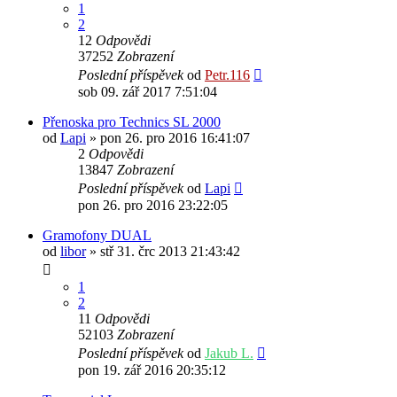
1
2
12
Odpovědi
37252
Zobrazení
Poslední příspěvek
od
Petr.116
sob 09. zář 2017 7:51:04
Přenoska pro Technics SL 2000
od
Lapi
» pon 26. pro 2016 16:41:07
2
Odpovědi
13847
Zobrazení
Poslední příspěvek
od
Lapi
pon 26. pro 2016 23:22:05
Gramofony DUAL
od
libor
» stř 31. črc 2013 21:43:42
1
2
11
Odpovědi
52103
Zobrazení
Poslední příspěvek
od
Jakub L.
pon 19. zář 2016 20:35:12