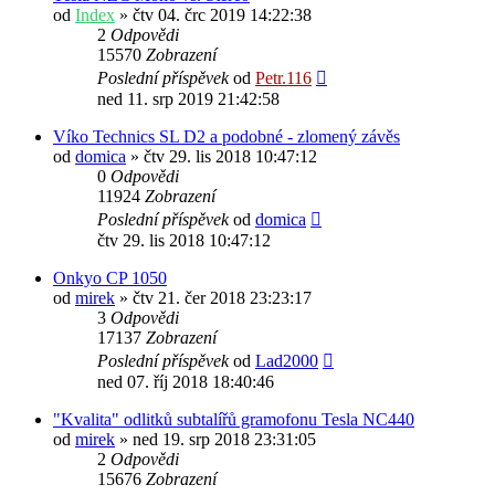
od
Index
» čtv 04. črc 2019 14:22:38
2
Odpovědi
15570
Zobrazení
Poslední příspěvek
od
Petr.116
ned 11. srp 2019 21:42:58
Víko Technics SL D2 a podobné - zlomený závěs
od
domica
» čtv 29. lis 2018 10:47:12
0
Odpovědi
11924
Zobrazení
Poslední příspěvek
od
domica
čtv 29. lis 2018 10:47:12
Onkyo CP 1050
od
mirek
» čtv 21. čer 2018 23:23:17
3
Odpovědi
17137
Zobrazení
Poslední příspěvek
od
Lad2000
ned 07. říj 2018 18:40:46
"Kvalita" odlitků subtalířů gramofonu Tesla NC440
od
mirek
» ned 19. srp 2018 23:31:05
2
Odpovědi
15676
Zobrazení