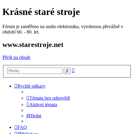
Krásné staré stroje
Fórum je zaměřeno na audio elektroniku, vyrobenou převážně v
období 60. - 80. let.
www.starestroje.net
Přejít na obsah
Pokročilé
Hledat
hledání
Rychlé odkazy
Témata bez odpovědí
Aktivní témata
Hledat
FAQ
Přihlásit se