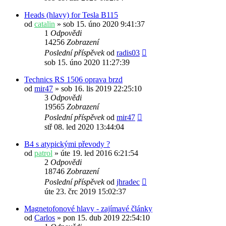
Heads (hlavy) for Tesla B115
od
catalin
» sob 15. úno 2020 9:41:37
1
Odpovědi
14256
Zobrazení
Poslední příspěvek
od
radis03
sob 15. úno 2020 11:27:39
Technics RS 1506 oprava brzd
od
mir47
» sob 16. lis 2019 22:25:10
3
Odpovědi
19565
Zobrazení
Poslední příspěvek
od
mir47
stř 08. led 2020 13:44:04
B4 s atypickými převody ?
od
patrol
» úte 19. led 2016 6:21:54
2
Odpovědi
18746
Zobrazení
Poslední příspěvek
od
jhradec
úte 23. črc 2019 15:02:37
Magnetofonové hlavy - zajímavé články
od
Carlos
» pon 15. dub 2019 22:54:10