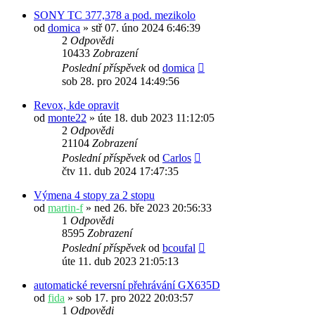
SONY TC 377,378 a pod. mezikolo
od
domica
» stř 07. úno 2024 6:46:39
2
Odpovědi
10433
Zobrazení
Poslední příspěvek
od
domica
sob 28. pro 2024 14:49:56
Revox, kde opravit
od
monte22
» úte 18. dub 2023 11:12:05
2
Odpovědi
21104
Zobrazení
Poslední příspěvek
od
Carlos
čtv 11. dub 2024 17:47:35
Výmena 4 stopy za 2 stopu
od
martin-f
» ned 26. bře 2023 20:56:33
1
Odpovědi
8595
Zobrazení
Poslední příspěvek
od
bcoufal
úte 11. dub 2023 21:05:13
automatické reversní přehrávání GX635D
od
fida
» sob 17. pro 2022 20:03:57
1
Odpovědi