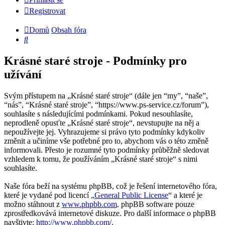
Registrovat
Domů
Obsah fóra
Hledat
Krásné staré stroje - Podmínky pro
užívání
Svým přístupem na „Krásné staré stroje“ (dále jen “my”, “naše”,
“nás”, “Krásné staré stroje”, “https://www.ps-service.cz/forum”),
souhlasíte s následujícími podmínkami. Pokud nesouhlasíte,
neprodleně opusťte „Krásné staré stroje“, nevstupujte na něj a
nepoužívejte jej. Vyhrazujeme si právo tyto podmínky kdykoliv
změnit a učiníme vše potřebné pro to, abychom vás o této změně
informovali. Přesto je rozumné tyto podmínky průběžně sledovat
vzhledem k tomu, že používáním „Krásné staré stroje“ s nimi
souhlasíte.
Naše fóra beží na systému phpBB, což je řešení internetového fóra,
které je vydané pod licencí „
General Public License
“ a které je
možno stáhnout z
www.phpbb.com
. phpBB software pouze
zprostředkovává internetové diskuze. Pro další informace o phpBB
navštivte:
http://www.phpbb.com/
.