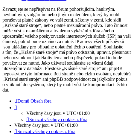
Zavazujete se nepřispívat na fórum pohoršujícím, hanlivým,
nevhodným, vulgárním nebo jiným materiálem, který by mohl
porušovat platné zákony ve vaší zemi, zákony v zemi, kde sídlí
„Krásné staré stroje“, nebo platné mezinárodní právo. Tato činnost
může vést k okamžitému a trvalému vykázání z fóra a/nebo
upozornění vašeho poskytovatele internetových služeb (ISP) na vaši
činnost, pokud bude uznáno za nutné. IP adresy všech příspěvků
jsou ukládány pro případné uplatnění těchto opatření. Souhlasíte
s tím, že „Krásné staré stroje“ má právo odstranit, upravit, přesunout
nebo uzamknout jakékoliv téma nebo příspěvek, pokud to bude
považovat za nutné. Jako uživatel souhlasíte se všemi údaji
uloženými v databázi. Přestože „Krásné staré stroje“ ani phpBB
neposkytne tyto informace třetí straně nebo cizím osobám, nepřebírá
„Krásné staré stroje“ ani phpBB zodpovědnost za jakýkoliv pokus
o vniknutí do systému, který by mohl vést ke kompromitaci těchto
dat.
Domů
Obsah fóra
Všechny časy jsou v
UTC+01:00
Smazat všechny cookies z fóra
Všechny časy jsou v
UTC+01:00
Smazat všechny cookies z fóra