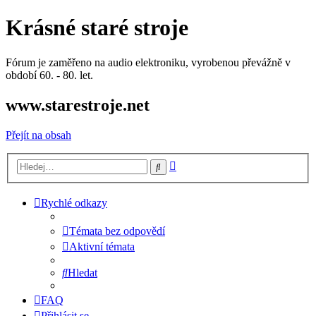
Krásné staré stroje
Fórum je zaměřeno na audio elektroniku, vyrobenou převážně v
období 60. - 80. let.
www.starestroje.net
Přejít na obsah
Pokročilé
Hledat
hledání
Rychlé odkazy
Témata bez odpovědí
Aktivní témata
Hledat
FAQ
Přihlásit se