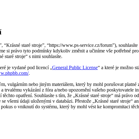
í
”, “Krásné staré stroje”, “https://www.ps-service.cz/forum”), souhlasí
ujeme si právo tyto podmínky kdykoliv změnit a učiníme vše potřebné pr
taré stroje“ s nimi souhlasíte.
eré je vydané pod licencí „
General Public License
“ a které je možno s
ww.phpbb.com/
.
m, vulgárním nebo jiným materiálem, který by mohl porušovat platné zá
a trvalému vykázání z fóra a/nebo upozornění vašeho poskytovatele in
 těchto opatření. Souhlasíte s tím, že „Krásné staré stroje“ má právo 
e se všemi údaji uloženými v databázi. Přestože „Krásné staré stroje“ 
 pokus o vniknutí do systému, který by mohl vést ke kompromitaci těch