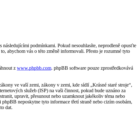
te s následujícími podmínkami. Pokud nesouhlasíte, neprodleně opusťte
o to, abychom vás o této změně informovali. Přesto je rozumné tyto
táhnout z
www.phpbb.com
. phpBB software pouze zprostředkovává
kony ve vaší zemi, zákony v zemi, kde sídlí „Krásné staré stroje“,
ternetových služeb (ISP) na vaši činnost, pokud bude uznáno za
odstranit, upravit, přesunout nebo uzamknout jakékoliv téma nebo
ani phpBB neposkytne tyto informace třetí straně nebo cizím osobám,
to dat.