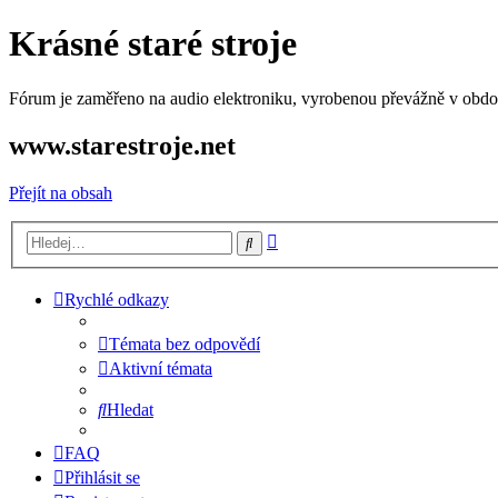
Krásné staré stroje
Fórum je zaměřeno na audio elektroniku, vyrobenou převážně v období
www.starestroje.net
Přejít na obsah
Pokročilé
Hledat
hledání
Rychlé odkazy
Témata bez odpovědí
Aktivní témata
Hledat
FAQ
Přihlásit se