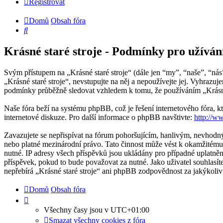
Registrovat
Domů
Obsah fóra
Hledat
Krásné staré stroje - Podmínky pro užíván
Svým přístupem na „Krásné staré stroje“ (dále jen “my”, “naše”, “nás
„Krásné staré stroje“, nevstupujte na něj a nepoužívejte jej. Vyhraz
podmínky průběžně sledovat vzhledem k tomu, že používáním „Krásné s
Naše fóra beží na systému phpBB, což je řešení internetového fóra, kt
internetové diskuze. Pro další informace o phpBB navštivte:
http://w
Zavazujete se nepřispívat na fórum pohoršujícím, hanlivým, nevhodný
nebo platné mezinárodní právo. Tato činnost může vést k okamžitému 
nutné. IP adresy všech příspěvků jsou ukládány pro případné uplatnění
příspěvek, pokud to bude považovat za nutné. Jako uživatel souhlasít
nepřebírá „Krásné staré stroje“ ani phpBB zodpovědnost za jakýkoliv
Domů
Obsah fóra
Všechny časy jsou v
UTC+01:00
Smazat všechny cookies z fóra