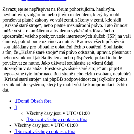
Zavazujete se nepřispívat na fórum pohoršujícím, hanlivým,
nevhodným, vulgárním nebo jiným materiálem, který by mohl
porušovat platné zákony ve vaší zemi, zákony v zemi, kde sídlí
„Krásné staré stroje“, nebo platné mezinárodní právo. Tato činnost
může vést k okamžitému a trvalému vykázání z fóra a/nebo
upozornění vašeho poskytovatele internetových služeb (ISP) na vaši
činnost, pokud bude uznáno za nutné. IP adresy všech příspěvků
jsou ukládány pro případné uplatnění těchto opatření. Souhlasíte
s tím, že „Krásné staré stroje“ má právo odstranit, upravit, přesunout
nebo uzamknout jakékoliv téma nebo příspěvek, pokud to bude
považovat za nutné. Jako uživatel souhlasíte se všemi údaji
uloženými v databázi. Přestože „Krásné staré stroje“ ani phpBB
neposkytne tyto informace třetí straně nebo cizím osobám, nepřebírá
„Krásné staré stroje“ ani phpBB zodpovědnost za jakýkoliv pokus
o vniknutí do systému, který by mohl vést ke kompromitaci těchto
dat.
Domů
Obsah fóra
Všechny časy jsou v
UTC+01:00
Smazat všechny cookies z fóra
Všechny časy jsou v
UTC+01:00
Smazat všechny cookies z fóra