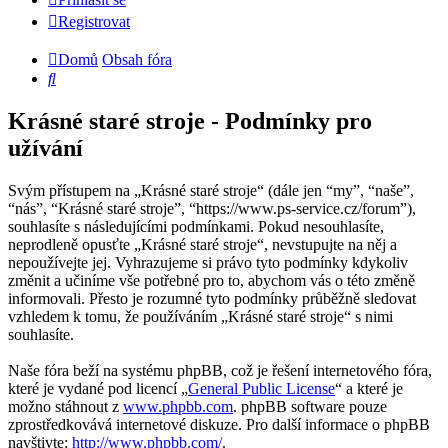
Registrovat
Domů
Obsah fóra
Hledat
Krásné staré stroje - Podmínky pro
užívání
Svým přístupem na „Krásné staré stroje“ (dále jen “my”, “naše”,
“nás”, “Krásné staré stroje”, “https://www.ps-service.cz/forum”),
souhlasíte s následujícími podmínkami. Pokud nesouhlasíte,
neprodleně opusťte „Krásné staré stroje“, nevstupujte na něj a
nepoužívejte jej. Vyhrazujeme si právo tyto podmínky kdykoliv
změnit a učiníme vše potřebné pro to, abychom vás o této změně
informovali. Přesto je rozumné tyto podmínky průběžně sledovat
vzhledem k tomu, že používáním „Krásné staré stroje“ s nimi
souhlasíte.
Naše fóra beží na systému phpBB, což je řešení internetového fóra,
které je vydané pod licencí „
General Public License
“ a které je
možno stáhnout z
www.phpbb.com
. phpBB software pouze
zprostředkovává internetové diskuze. Pro další informace o phpBB
navštivte:
http://www.phpbb.com/
.