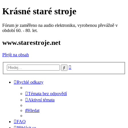
Krásné staré stroje
Fórum je zaměřeno na audio elektroniku, vyrobenou převážně v
období 60. - 80. let.
www.starestroje.net
Přejít na obsah
Pokročilé
Hledat
hledání
Rychlé odkazy
Témata bez odpovědí
Aktivní témata
Hledat
FAQ
Přihlásit se