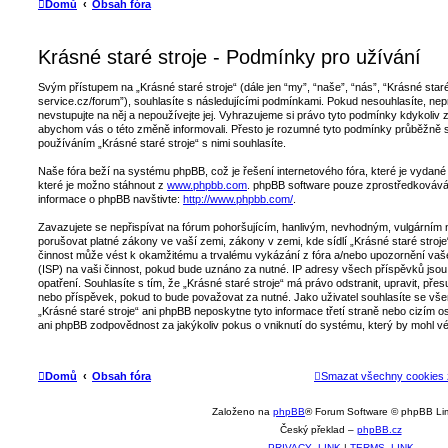
t
Domů
Obsah fóra
é
h
l
e
Krásné staré stroje - Podmínky pro užívání
d
á
n
í
Svým přístupem na „Krásné staré stroje“ (dále jen “my”, “naše”, “nás”, “Krásné staré
service.cz/forum”), souhlasíte s následujícími podmínkami. Pokud nesouhlasíte, nepr
nevstupujte na něj a nepoužívejte jej. Vyhrazujeme si právo tyto podmínky kdykoliv 
abychom vás o této změně informovali. Přesto je rozumné tyto podmínky průběžně 
používáním „Krásné staré stroje“ s nimi souhlasíte.
Naše fóra beží na systému phpBB, což je řešení internetového fóra, které je vydané 
které je možno stáhnout z
www.phpbb.com
. phpBB software pouze zprostředkovává 
informace o phpBB navštivte:
http://www.phpbb.com/
.
Zavazujete se nepřispívat na fórum pohoršujícím, hanlivým, nevhodným, vulgárním n
porušovat platné zákony ve vaší zemi, zákony v zemi, kde sídlí „Krásné staré stroje
činnost může vést k okamžitému a trvalému vykázání z fóra a/nebo upozornění vaš
(ISP) na vaši činnost, pokud bude uznáno za nutné. IP adresy všech příspěvků jsou
opatření. Souhlasíte s tím, že „Krásné staré stroje“ má právo odstranit, upravit, př
nebo příspěvek, pokud to bude považovat za nutné. Jako uživatel souhlasíte se všem
„Krásné staré stroje“ ani phpBB neposkytne tyto informace třetí straně nebo cizím o
ani phpBB zodpovědnost za jakýkoliv pokus o vniknutí do systému, který by mohl vé
Domů
Obsah fóra
Smazat všechny cookies 
Založeno na
phpBB
® Forum Software © phpBB Li
Český překlad –
phpBB.cz
PRIVACY_LINK
|
TERMS_LINK