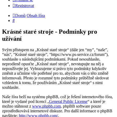
Registrovat
Domů
Obsah fóra
Hledat
Krásné staré stroje - Podmínky pro
užívání
Svým přístupem na „Krásné staré stroje“ (dále jen “my”, “naše”,
“nás”, “Krásné staré stroje”, “https://www.ps-service.cz/forum”),
souhlasíte s následujícími podmínkami. Pokud nesouhlasíte,
neprodleně opusťte „Krásné staré stroje“, nevstupujte na něj a
nepoužívejte jej. Vyhrazujeme si právo tyto podmínky kdykoliv
změnit a učiníme vše potřebné pro to, abychom vás o této změně
informovali. Přesto je rozumné tyto podmínky průběžně sledovat
vzhledem k tomu, že používáním „Krásné staré stroje“ s nimi
souhlasíte.
Naše fóra beží na systému phpBB, což je řešení internetového fóra,
které je vydané pod licencí „
General Public License
“ a které je
možno stáhnout z
www.phpbb.com
. phpBB software pouze
zprostředkovává internetové diskuze. Pro další informace o phpBB
navštivte:
http://www.phpbb.com/
.