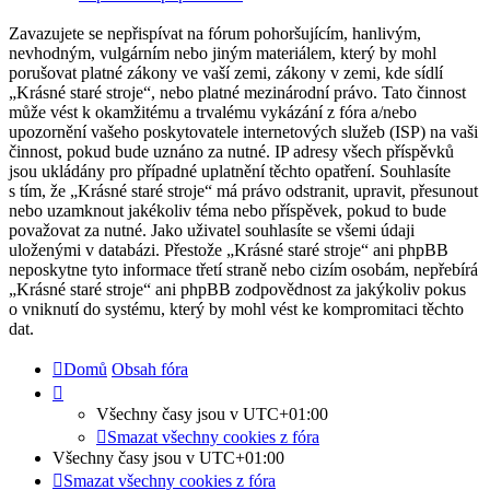
Zavazujete se nepřispívat na fórum pohoršujícím, hanlivým,
nevhodným, vulgárním nebo jiným materiálem, který by mohl
porušovat platné zákony ve vaší zemi, zákony v zemi, kde sídlí
„Krásné staré stroje“, nebo platné mezinárodní právo. Tato činnost
může vést k okamžitému a trvalému vykázání z fóra a/nebo
upozornění vašeho poskytovatele internetových služeb (ISP) na vaši
činnost, pokud bude uznáno za nutné. IP adresy všech příspěvků
jsou ukládány pro případné uplatnění těchto opatření. Souhlasíte
s tím, že „Krásné staré stroje“ má právo odstranit, upravit, přesunout
nebo uzamknout jakékoliv téma nebo příspěvek, pokud to bude
považovat za nutné. Jako uživatel souhlasíte se všemi údaji
uloženými v databázi. Přestože „Krásné staré stroje“ ani phpBB
neposkytne tyto informace třetí straně nebo cizím osobám, nepřebírá
„Krásné staré stroje“ ani phpBB zodpovědnost za jakýkoliv pokus
o vniknutí do systému, který by mohl vést ke kompromitaci těchto
dat.
Domů
Obsah fóra
Všechny časy jsou v
UTC+01:00
Smazat všechny cookies z fóra
Všechny časy jsou v
UTC+01:00
Smazat všechny cookies z fóra