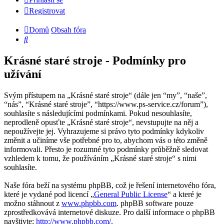
Registrovat
Domů
Obsah fóra
Hledat
Krásné staré stroje - Podmínky pro
užívání
Svým přístupem na „Krásné staré stroje“ (dále jen “my”, “naše”,
“nás”, “Krásné staré stroje”, “https://www.ps-service.cz/forum”),
souhlasíte s následujícími podmínkami. Pokud nesouhlasíte,
neprodleně opusťte „Krásné staré stroje“, nevstupujte na něj a
nepoužívejte jej. Vyhrazujeme si právo tyto podmínky kdykoliv
změnit a učiníme vše potřebné pro to, abychom vás o této změně
informovali. Přesto je rozumné tyto podmínky průběžně sledovat
vzhledem k tomu, že používáním „Krásné staré stroje“ s nimi
souhlasíte.
Naše fóra beží na systému phpBB, což je řešení internetového fóra,
které je vydané pod licencí „
General Public License
“ a které je
možno stáhnout z
www.phpbb.com
. phpBB software pouze
zprostředkovává internetové diskuze. Pro další informace o phpBB
navštivte:
http://www.phpbb.com/
.