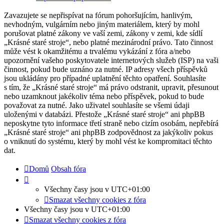
Zavazujete se nepřispívat na fórum pohoršujícím, hanlivým,
nevhodným, vulgárním nebo jiným materiálem, který by mohl
porušovat platné zákony ve vaší zemi, zákony v zemi, kde sídlí
„Krásné staré stroje“, nebo platné mezinárodní právo. Tato činnost
může vést k okamžitému a trvalému vykázání z fóra a/nebo
upozornění vašeho poskytovatele internetových služeb (ISP) na vaši
činnost, pokud bude uznáno za nutné. IP adresy všech příspěvků
jsou ukládány pro případné uplatnění těchto opatření. Souhlasíte
s tím, že „Krásné staré stroje“ má právo odstranit, upravit, přesunout
nebo uzamknout jakékoliv téma nebo příspěvek, pokud to bude
považovat za nutné. Jako uživatel souhlasíte se všemi údaji
uloženými v databázi. Přestože „Krásné staré stroje“ ani phpBB
neposkytne tyto informace třetí straně nebo cizím osobám, nepřebírá
„Krásné staré stroje“ ani phpBB zodpovědnost za jakýkoliv pokus
o vniknutí do systému, který by mohl vést ke kompromitaci těchto
dat.
Domů
Obsah fóra
Všechny časy jsou v
UTC+01:00
Smazat všechny cookies z fóra
Všechny časy jsou v
UTC+01:00
Smazat všechny cookies z fóra