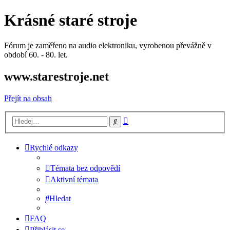
Krásné staré stroje
Fórum je zaměřeno na audio elektroniku, vyrobenou převážně v
období 60. - 80. let.
www.starestroje.net
Přejít na obsah
Pokročilé
Hledat
hledání
Rychlé odkazy
Témata bez odpovědí
Aktivní témata
Hledat
FAQ
Přihlásit se