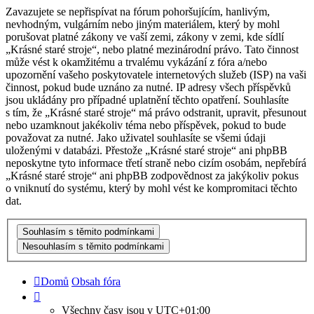
Zavazujete se nepřispívat na fórum pohoršujícím, hanlivým,
nevhodným, vulgárním nebo jiným materiálem, který by mohl
porušovat platné zákony ve vaší zemi, zákony v zemi, kde sídlí
„Krásné staré stroje“, nebo platné mezinárodní právo. Tato činnost
může vést k okamžitému a trvalému vykázání z fóra a/nebo
upozornění vašeho poskytovatele internetových služeb (ISP) na vaši
činnost, pokud bude uznáno za nutné. IP adresy všech příspěvků
jsou ukládány pro případné uplatnění těchto opatření. Souhlasíte
s tím, že „Krásné staré stroje“ má právo odstranit, upravit, přesunout
nebo uzamknout jakékoliv téma nebo příspěvek, pokud to bude
považovat za nutné. Jako uživatel souhlasíte se všemi údaji
uloženými v databázi. Přestože „Krásné staré stroje“ ani phpBB
neposkytne tyto informace třetí straně nebo cizím osobám, nepřebírá
„Krásné staré stroje“ ani phpBB zodpovědnost za jakýkoliv pokus
o vniknutí do systému, který by mohl vést ke kompromitaci těchto
dat.
Domů
Obsah fóra
Všechny časy jsou v
UTC+01:00