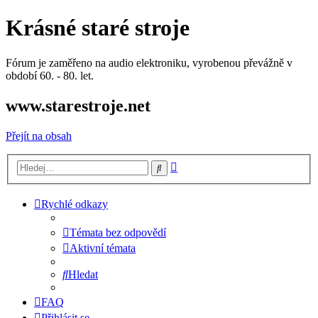
Krásné staré stroje
Fórum je zaměřeno na audio elektroniku, vyrobenou převážně v
období 60. - 80. let.
www.starestroje.net
Přejít na obsah
Pokročilé
Hledat
hledání
Rychlé odkazy
Témata bez odpovědí
Aktivní témata
Hledat
FAQ
Přihlásit se