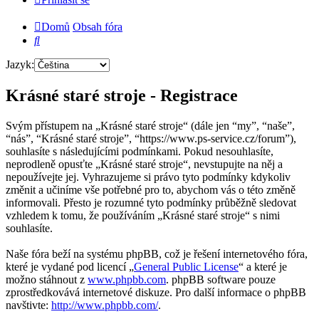
Domů
Obsah fóra
Hledat
Jazyk:
Krásné staré stroje - Registrace
Svým přístupem na „Krásné staré stroje“ (dále jen “my”, “naše”,
“nás”, “Krásné staré stroje”, “https://www.ps-service.cz/forum”),
souhlasíte s následujícími podmínkami. Pokud nesouhlasíte,
neprodleně opusťte „Krásné staré stroje“, nevstupujte na něj a
nepoužívejte jej. Vyhrazujeme si právo tyto podmínky kdykoliv
změnit a učiníme vše potřebné pro to, abychom vás o této změně
informovali. Přesto je rozumné tyto podmínky průběžně sledovat
vzhledem k tomu, že používáním „Krásné staré stroje“ s nimi
souhlasíte.
Naše fóra beží na systému phpBB, což je řešení internetového fóra,
které je vydané pod licencí „
General Public License
“ a které je
možno stáhnout z
www.phpbb.com
. phpBB software pouze
zprostředkovává internetové diskuze. Pro další informace o phpBB
navštivte:
http://www.phpbb.com/
.