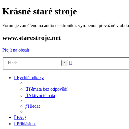
Krásné staré stroje
Fórum je zaměřeno na audio elektroniku, vyrobenou převážně v období
www.starestroje.net
Přejít na obsah
Pokročilé
Hledat
hledání
Rychlé odkazy
Témata bez odpovědí
Aktivní témata
Hledat
FAQ
Přihlásit se