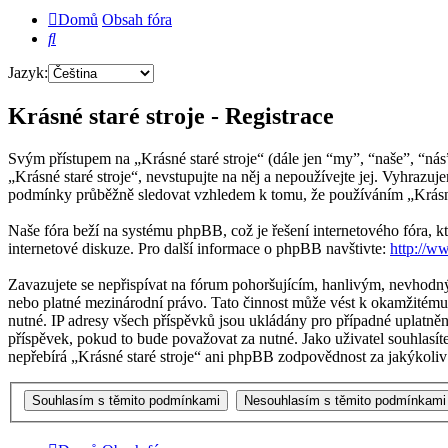
Domů
Obsah fóra
Hledat
Jazyk:
Krásné staré stroje - Registrace
Svým přístupem na „Krásné staré stroje“ (dále jen “my”, “naše”, “nás
„Krásné staré stroje“, nevstupujte na něj a nepoužívejte jej. Vyhraz
podmínky průběžně sledovat vzhledem k tomu, že používáním „Krásné s
Naše fóra beží na systému phpBB, což je řešení internetového fóra, kt
internetové diskuze. Pro další informace o phpBB navštivte:
http://w
Zavazujete se nepřispívat na fórum pohoršujícím, hanlivým, nevhodný
nebo platné mezinárodní právo. Tato činnost může vést k okamžitému 
nutné. IP adresy všech příspěvků jsou ukládány pro případné uplatnění
příspěvek, pokud to bude považovat za nutné. Jako uživatel souhlasít
nepřebírá „Krásné staré stroje“ ani phpBB zodpovědnost za jakýkoliv