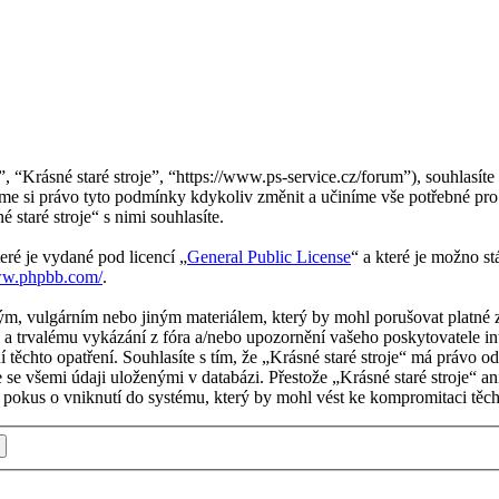
”, “Krásné staré stroje”, “https://www.ps-service.cz/forum”), souhlasí
ujeme si právo tyto podmínky kdykoliv změnit a učiníme vše potřebné pr
taré stroje“ s nimi souhlasíte.
eré je vydané pod licencí „
General Public License
“ a které je možno s
ww.phpbb.com/
.
m, vulgárním nebo jiným materiálem, který by mohl porušovat platné zá
a trvalému vykázání z fóra a/nebo upozornění vašeho poskytovatele in
 těchto opatření. Souhlasíte s tím, že „Krásné staré stroje“ má právo 
e se všemi údaji uloženými v databázi. Přestože „Krásné staré stroje“ 
 pokus o vniknutí do systému, který by mohl vést ke kompromitaci těch