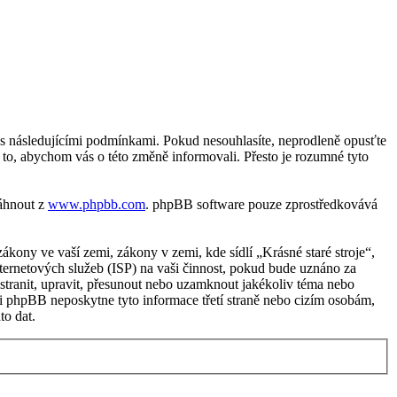
te s následujícími podmínkami. Pokud nesouhlasíte, neprodleně opusťte
o to, abychom vás o této změně informovali. Přesto je rozumné tyto
táhnout z
www.phpbb.com
. phpBB software pouze zprostředkovává
kony ve vaší zemi, zákony v zemi, kde sídlí „Krásné staré stroje“,
ternetových služeb (ISP) na vaši činnost, pokud bude uznáno za
odstranit, upravit, přesunout nebo uzamknout jakékoliv téma nebo
ani phpBB neposkytne tyto informace třetí straně nebo cizím osobám,
to dat.