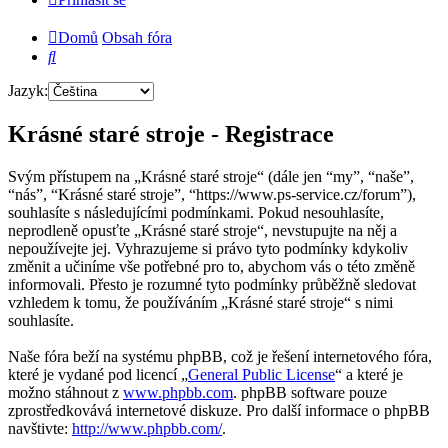
Domů
Obsah fóra
Hledat
Jazyk:
Krásné staré stroje - Registrace
Svým přístupem na „Krásné staré stroje“ (dále jen “my”, “naše”,
“nás”, “Krásné staré stroje”, “https://www.ps-service.cz/forum”),
souhlasíte s následujícími podmínkami. Pokud nesouhlasíte,
neprodleně opusťte „Krásné staré stroje“, nevstupujte na něj a
nepoužívejte jej. Vyhrazujeme si právo tyto podmínky kdykoliv
změnit a učiníme vše potřebné pro to, abychom vás o této změně
informovali. Přesto je rozumné tyto podmínky průběžně sledovat
vzhledem k tomu, že používáním „Krásné staré stroje“ s nimi
souhlasíte.
Naše fóra beží na systému phpBB, což je řešení internetového fóra,
které je vydané pod licencí „
General Public License
“ a které je
možno stáhnout z
www.phpbb.com
. phpBB software pouze
zprostředkovává internetové diskuze. Pro další informace o phpBB
navštivte:
http://www.phpbb.com/
.