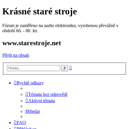
Krásné staré stroje
Fórum je zaměřeno na audio elektroniku, vyrobenou převážně v
období 60. - 80. let.
www.starestroje.net
Přejít na obsah
Pokročilé
Hledat
hledání
Rychlé odkazy
Témata bez odpovědí
Aktivní témata
Hledat
FAQ
Přihlásit se