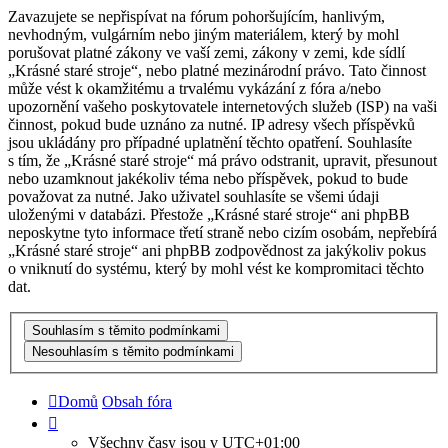
Zavazujete se nepřispívat na fórum pohoršujícím, hanlivým,
nevhodným, vulgárním nebo jiným materiálem, který by mohl
porušovat platné zákony ve vaší zemi, zákony v zemi, kde sídlí
„Krásné staré stroje“, nebo platné mezinárodní právo. Tato činnost
může vést k okamžitému a trvalému vykázání z fóra a/nebo
upozornění vašeho poskytovatele internetových služeb (ISP) na vaši
činnost, pokud bude uznáno za nutné. IP adresy všech příspěvků
jsou ukládány pro případné uplatnění těchto opatření. Souhlasíte
s tím, že „Krásné staré stroje“ má právo odstranit, upravit, přesunout
nebo uzamknout jakékoliv téma nebo příspěvek, pokud to bude
považovat za nutné. Jako uživatel souhlasíte se všemi údaji
uloženými v databázi. Přestože „Krásné staré stroje“ ani phpBB
neposkytne tyto informace třetí straně nebo cizím osobám, nepřebírá
„Krásné staré stroje“ ani phpBB zodpovědnost za jakýkoliv pokus
o vniknutí do systému, který by mohl vést ke kompromitaci těchto
dat.
Domů
Obsah fóra
Všechny časy jsou v
UTC+01:00