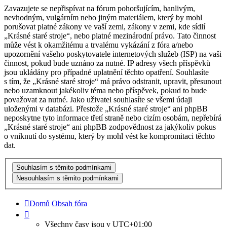
Zavazujete se nepřispívat na fórum pohoršujícím, hanlivým,
nevhodným, vulgárním nebo jiným materiálem, který by mohl
porušovat platné zákony ve vaší zemi, zákony v zemi, kde sídlí
„Krásné staré stroje“, nebo platné mezinárodní právo. Tato činnost
může vést k okamžitému a trvalému vykázání z fóra a/nebo
upozornění vašeho poskytovatele internetových služeb (ISP) na vaši
činnost, pokud bude uznáno za nutné. IP adresy všech příspěvků
jsou ukládány pro případné uplatnění těchto opatření. Souhlasíte
s tím, že „Krásné staré stroje“ má právo odstranit, upravit, přesunout
nebo uzamknout jakékoliv téma nebo příspěvek, pokud to bude
považovat za nutné. Jako uživatel souhlasíte se všemi údaji
uloženými v databázi. Přestože „Krásné staré stroje“ ani phpBB
neposkytne tyto informace třetí straně nebo cizím osobám, nepřebírá
„Krásné staré stroje“ ani phpBB zodpovědnost za jakýkoliv pokus
o vniknutí do systému, který by mohl vést ke kompromitaci těchto
dat.
Domů
Obsah fóra
Všechny časy jsou v
UTC+01:00