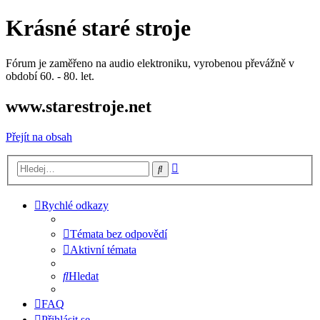
Krásné staré stroje
Fórum je zaměřeno na audio elektroniku, vyrobenou převážně v
období 60. - 80. let.
www.starestroje.net
Přejít na obsah
Pokročilé
Hledat
hledání
Rychlé odkazy
Témata bez odpovědí
Aktivní témata
Hledat
FAQ
Přihlásit se