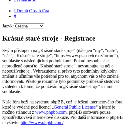
Domů
Obsah fóra
Hledat
Jazyk:
Krásné staré stroje - Registrace
Svým přístupem na „Krásné staré stroje“ (dále jen “my”, “naše”,
“nás”, “Krásné staré stroje”, “https://www.ps-service.cz/forum”),
souhlasíte s následujícími podmínkami. Pokud nesouhlasíte,
neprodleně opusťte „Krásné staré stroje“, nevstupujte na něj a
nepoužívejte jej. Vyhrazujeme si právo tyto podmínky kdykoliv
změnit a učiníme vše potřebné pro to, abychom vás o této změně
informovali. Přesto je rozumné tyto podmínky průběžně sledovat
vzhledem k tomu, že používáním „Krásné staré stroje“ s nimi
souhlasíte.
Naše fóra beží na systému phpBB, což je řešení internetového fóra,
které je vydané pod licencí „
General Public License
“ a které je
možno stáhnout z
www.phpbb.com
. phpBB software pouze
zprostředkovává internetové diskuze. Pro další informace o phpBB
navštivte:
http://www.phpbb.com/
.