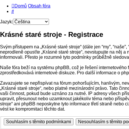
Domů
Obsah fóra
Hledat
Jazyk:
Krásné staré stroje - Registrace
Svým přístupem na „Krásné staré stroje“ (dále jen “my”, “naše”, 
neprodleně opusťte „Krásné staré stroje“, nevstupujte na něj a
informovali. Přesto je rozumné tyto podmínky průběžně sledovat
Naše fóra beží na systému phpBB, což je řešení internetového fó
zprostředkovává internetové diskuze. Pro další informace o ph
Zavazujete se nepřispívat na fórum pohoršujícím, hanlivým, ne
„Krásné staré stroje“, nebo platné mezinárodní právo. Tato či
vaši činnost, pokud bude uznáno za nutné. IP adresy všech přísp
upravit, přesunout nebo uzamknout jakékoliv téma nebo příspěv
stroje“ ani phpBB neposkytne tyto informace třetí straně nebo 
vést ke kompromitaci těchto dat.