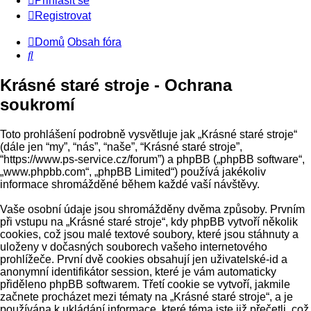
Přihlásit se
Registrovat
Domů
Obsah fóra
Hledat
Krásné staré stroje - Ochrana
soukromí
Toto prohlášení podrobně vysvětluje jak „Krásné staré stroje“
(dále jen “my”, “nás”, “naše”, “Krásné staré stroje”,
“https://www.ps-service.cz/forum”) a phpBB („phpBB software“,
„www.phpbb.com“, „phpBB Limited“) používá jakékoliv
informace shromážděné během každé vaší návštěvy.
Vaše osobní údaje jsou shromážděny dvěma způsoby. Prvním
při vstupu na „Krásné staré stroje“, kdy phpBB vytvoří několik
cookies, což jsou malé textové soubory, které jsou stáhnuty a
uloženy v dočasných souborech vašeho internetového
prohlížeče. První dvě cookies obsahují jen uživatelské-id a
anonymní identifikátor session, které je vám automaticky
přiděleno phpBB softwarem. Třetí cookie se vytvoří, jakmile
začnete procházet mezi tématy na „Krásné staré stroje“, a je
používána k ukládání informace, které téma jste již přečetli, což