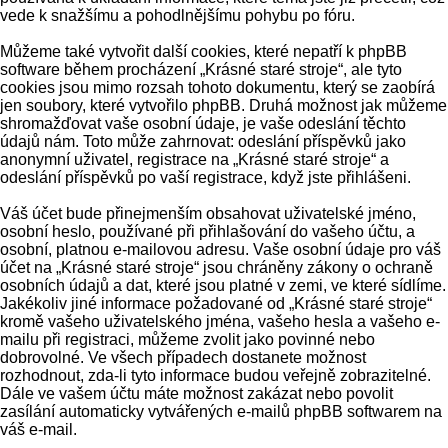
vede k snažšímu a pohodlnějšímu pohybu po fóru.
Můžeme také vytvořit další cookies, které nepatří k phpBB
software během procházení „Krásné staré stroje“, ale tyto
cookies jsou mimo rozsah tohoto dokumentu, který se zaobírá
jen soubory, které vytvořilo phpBB. Druhá možnost jak můžeme
shromažďovat vaše osobní údaje, je vaše odeslání těchto
údajů nám. Toto může zahrnovat: odeslání příspěvků jako
anonymní uživatel, registrace na „Krásné staré stroje“ a
odeslání příspěvků po vaší registrace, když jste přihlášeni.
Váš účet bude přinejmenším obsahovat uživatelské jméno,
osobní heslo, používané při přihlašování do vašeho účtu, a
osobní, platnou e-mailovou adresu. Vaše osobní údaje pro váš
účet na „Krásné staré stroje“ jsou chráněny zákony o ochraně
osobních údajů a dat, které jsou platné v zemi, ve které sídlíme.
Jakékoliv jiné informace požadované od „Krásné staré stroje“
kromě vašeho uživatelského jména, vašeho hesla a vašeho e-
mailu při registraci, můžeme zvolit jako povinné nebo
dobrovolné. Ve všech případech dostanete možnost
rozhodnout, zda-li tyto informace budou veřejně zobrazitelné.
Dále ve vašem účtu máte možnost zakázat nebo povolit
zasílání automaticky vytvářených e-mailů phpBB softwarem na
váš e-mail.