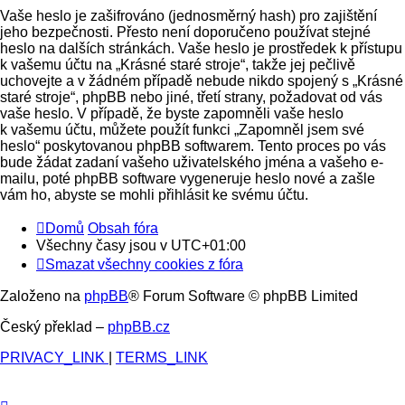
Vaše heslo je zašifrováno (jednosměrný hash) pro zajištění
jeho bezpečnosti. Přesto není doporučeno používat stejné
heslo na dalších stránkách. Vaše heslo je prostředek k přístupu
k vašemu účtu na „Krásné staré stroje“, takže jej pečlivě
uchovejte a v žádném případě nebude nikdo spojený s „Krásné
staré stroje“, phpBB nebo jiné, třetí strany, požadovat od vás
vaše heslo. V případě, že byste zapomněli vaše heslo
k vašemu účtu, můžete použít funkci „Zapomněl jsem své
heslo“ poskytovanou phpBB softwarem. Tento proces po vás
bude žádat zadaní vašeho uživatelského jména a vašeho e-
mailu, poté phpBB software vygeneruje heslo nové a zašle
vám ho, abyste se mohli přihlásit ke svému účtu.
Domů
Obsah fóra
Všechny časy jsou v
UTC+01:00
Smazat všechny cookies z fóra
Založeno na
phpBB
® Forum Software © phpBB Limited
Český překlad –
phpBB.cz
PRIVACY_LINK
|
TERMS_LINK