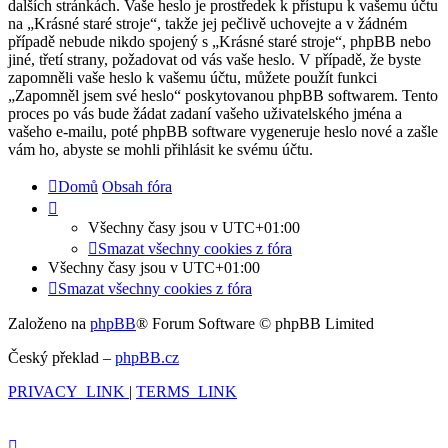
dalších stránkách. Vaše heslo je prostředek k přístupu k vašemu účtu
na „Krásné staré stroje“, takže jej pečlivě uchovejte a v žádném
případě nebude nikdo spojený s „Krásné staré stroje“, phpBB nebo
jiné, třetí strany, požadovat od vás vaše heslo. V případě, že byste
zapomněli vaše heslo k vašemu účtu, můžete použít funkci
„Zapomněl jsem své heslo“ poskytovanou phpBB softwarem. Tento
proces po vás bude žádat zadaní vašeho uživatelského jména a
vašeho e-mailu, poté phpBB software vygeneruje heslo nové a zašle
vám ho, abyste se mohli přihlásit ke svému účtu.
Domů
Obsah fóra
Všechny časy jsou v
UTC+01:00
Smazat všechny cookies z fóra
Všechny časy jsou v
UTC+01:00
Smazat všechny cookies z fóra
Založeno na
phpBB
® Forum Software © phpBB Limited
Český překlad –
phpBB.cz
PRIVACY_LINK
|
TERMS_LINK