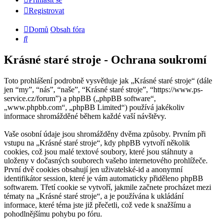
Registrovat
Domů
Obsah fóra
Hledat
Krásné staré stroje - Ochrana soukromí
Toto prohlášení podrobně vysvětluje jak „Krásné staré stroje“ (dále
jen “my”, “nás”, “naše”, “Krásné staré stroje”, “https://www.ps-
service.cz/forum”) a phpBB („phpBB software“,
„www.phpbb.com“, „phpBB Limited“) používá jakékoliv
informace shromážděné během každé vaší návštěvy.
Vaše osobní údaje jsou shromážděny dvěma způsoby. Prvním při
vstupu na „Krásné staré stroje“, kdy phpBB vytvoří několik
cookies, což jsou malé textové soubory, které jsou stáhnuty a
uloženy v dočasných souborech vašeho internetového prohlížeče.
První dvě cookies obsahují jen uživatelské-id a anonymní
identifikátor session, které je vám automaticky přiděleno phpBB
softwarem. Třetí cookie se vytvoří, jakmile začnete procházet mezi
tématy na „Krásné staré stroje“, a je používána k ukládání
informace, které téma jste již přečetli, což vede k snažšímu a
pohodlnějšímu pohybu po fóru.