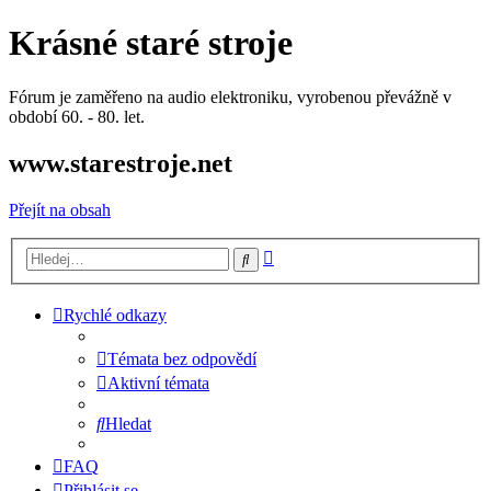
Krásné staré stroje
Fórum je zaměřeno na audio elektroniku, vyrobenou převážně v
období 60. - 80. let.
www.starestroje.net
Přejít na obsah
Pokročilé
Hledat
hledání
Rychlé odkazy
Témata bez odpovědí
Aktivní témata
Hledat
FAQ
Přihlásit se