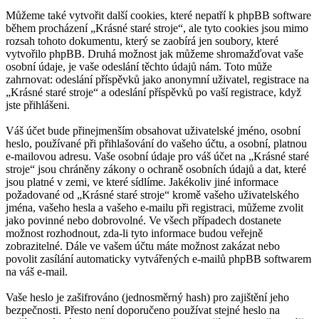
Můžeme také vytvořit další cookies, které nepatří k phpBB software
během procházení „Krásné staré stroje“, ale tyto cookies jsou mimo
rozsah tohoto dokumentu, který se zaobírá jen soubory, které
vytvořilo phpBB. Druhá možnost jak můžeme shromažďovat vaše
osobní údaje, je vaše odeslání těchto údajů nám. Toto může
zahrnovat: odeslání příspěvků jako anonymní uživatel, registrace na
„Krásné staré stroje“ a odeslání příspěvků po vaší registrace, když
jste přihlášeni.
Váš účet bude přinejmenším obsahovat uživatelské jméno, osobní
heslo, používané při přihlašování do vašeho účtu, a osobní, platnou
e-mailovou adresu. Vaše osobní údaje pro váš účet na „Krásné staré
stroje“ jsou chráněny zákony o ochraně osobních údajů a dat, které
jsou platné v zemi, ve které sídlíme. Jakékoliv jiné informace
požadované od „Krásné staré stroje“ kromě vašeho uživatelského
jména, vašeho hesla a vašeho e-mailu při registraci, můžeme zvolit
jako povinné nebo dobrovolné. Ve všech případech dostanete
možnost rozhodnout, zda-li tyto informace budou veřejně
zobrazitelné. Dále ve vašem účtu máte možnost zakázat nebo
povolit zasílání automaticky vytvářených e-mailů phpBB softwarem
na váš e-mail.
Vaše heslo je zašifrováno (jednosměrný hash) pro zajištění jeho
bezpečnosti. Přesto není doporučeno používat stejné heslo na