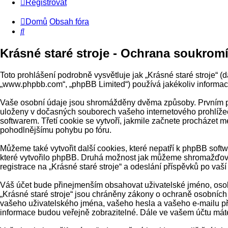
Registrovat
Domů
Obsah fóra
Hledat
Krásné staré stroje - Ochrana soukrom
Toto prohlášení podrobně vysvětluje jak „Krásné staré stroje“ (d
„www.phpbb.com“, „phpBB Limited“) používá jakékoliv inform
Vaše osobní údaje jsou shromážděny dvěma způsoby. Prvním při v
uloženy v dočasných souborech vašeho internetového prohlížeče
softwarem. Třetí cookie se vytvoří, jakmile začnete procházet me
pohodlnějšímu pohybu po fóru.
Můžeme také vytvořit další cookies, které nepatří k phpBB soft
které vytvořilo phpBB. Druhá možnost jak můžeme shromažďovat
registrace na „Krásné staré stroje“ a odeslání příspěvků po vaší 
Váš účet bude přinejmenším obsahovat uživatelské jméno, osobn
„Krásné staré stroje“ jsou chráněny zákony o ochraně osobních ú
vašeho uživatelského jména, vašeho hesla a vašeho e-mailu při
informace budou veřejně zobrazitelné. Dále ve vašem účtu mát