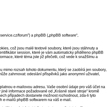
ps-service.cz/forum”) a phpBB („phpBB software“,
ies, což jsou malé textové soubory, které jsou stáhnuty a
ntifikátor session, které je vám automaticky přiděleno phpBB
ormace, které téma jste již přečetli, což vede k snažšímu a
sou mimo rozsah tohoto dokumentu, který se zaobírá jen soubory,
ůže zahrnovat: odeslání příspěvků jako anonymní uživatel,
 platnou e-mailovou adresu. Vaše osobní údaje pro váš účet na
iv jiné informace požadované od „Krásné staré stroje“ kromě
šech případech dostanete možnost rozhodnout, zda-li tyto
ch e-mailů phpBB softwarem na váš e-mail.