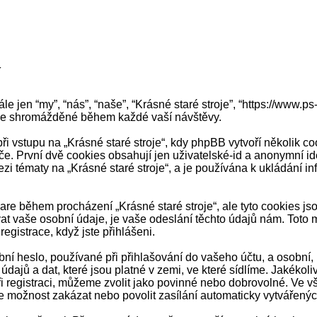
í
ále jen “my”, “nás”, “naše”, “Krásné staré stroje”, “https://www.
ace shromážděné během každé vaší návštěvy.
stupu na „Krásné staré stroje“, kdy phpBB vytvoří několik cook
. První dvě cookies obsahují jen uživatelské-id a anonymní ide
zi tématy na „Krásné staré stroje“, a je používána k ukládání inf
ware během procházení „Krásné staré stroje“, ale tyto cookies j
 vaše osobní údaje, je vaše odeslání těchto údajů nám. Toto m
registrace, když jste přihlášeni.
í heslo, používané při přihlašování do vašeho účtu, a osobní,
dajů a dat, které jsou platné v zemi, ve které sídlíme. Jakékol
 registraci, můžeme zvolit jako povinné nebo dobrovolné. Ve v
e možnost zakázat nebo povolit zasílání automaticky vytvářený