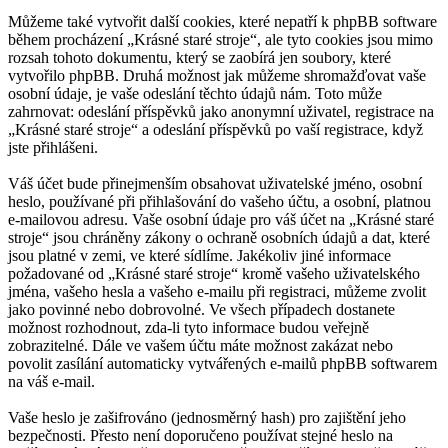
Můžeme také vytvořit další cookies, které nepatří k phpBB software
během procházení „Krásné staré stroje“, ale tyto cookies jsou mimo
rozsah tohoto dokumentu, který se zaobírá jen soubory, které
vytvořilo phpBB. Druhá možnost jak můžeme shromažďovat vaše
osobní údaje, je vaše odeslání těchto údajů nám. Toto může
zahrnovat: odeslání příspěvků jako anonymní uživatel, registrace na
„Krásné staré stroje“ a odeslání příspěvků po vaší registrace, když
jste přihlášeni.
Váš účet bude přinejmenším obsahovat uživatelské jméno, osobní
heslo, používané při přihlašování do vašeho účtu, a osobní, platnou
e-mailovou adresu. Vaše osobní údaje pro váš účet na „Krásné staré
stroje“ jsou chráněny zákony o ochraně osobních údajů a dat, které
jsou platné v zemi, ve které sídlíme. Jakékoliv jiné informace
požadované od „Krásné staré stroje“ kromě vašeho uživatelského
jména, vašeho hesla a vašeho e-mailu při registraci, můžeme zvolit
jako povinné nebo dobrovolné. Ve všech případech dostanete
možnost rozhodnout, zda-li tyto informace budou veřejně
zobrazitelné. Dále ve vašem účtu máte možnost zakázat nebo
povolit zasílání automaticky vytvářených e-mailů phpBB softwarem
na váš e-mail.
Vaše heslo je zašifrováno (jednosměrný hash) pro zajištění jeho
bezpečnosti. Přesto není doporučeno používat stejné heslo na