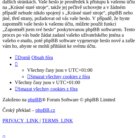
dalších stránkách. Vaše heslo je prostředek k přístupu k vašemu účtu
na „Krásné staré stroje“, takže jej pečlivě uchovejte a v žádném
případě nebude nikdo spojený s „Krásné staré stroje“, phpBB nebo
jiné, třetí strany, požadovat od vás vaše heslo. V případě, že byste
zapomněli vaše heslo k vašemu účtu, můžete použít funkci
„Zapomněl jsem své heslo“ poskytovanou phpBB softwarem. Tento
proces po vás bude žádat zadaní vašeho uživatelského jména a
vašeho e-mailu, poté phpBB software vygeneruje heslo nové a zašle
vám ho, abyste se mohli přihlásit ke svému účtu.
Domů
Obsah fóra
Všechny časy jsou v
UTC+01:00
Smazat všechny cookies z fóra
Všechny časy jsou v
UTC+01:00
Smazat všechny cookies z fóra
Založeno na
phpBB
® Forum Software © phpBB Limited
Český překlad –
phpBB.cz
PRIVACY_LINK
|
TERMS_LINK