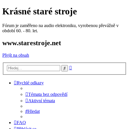
Krásné staré stroje
Fórum je zaměřeno na audio elektroniku, vyrobenou převážně v
období 60. - 80. let.
www.starestroje.net
Přejít na obsah
Pokročilé
Hledat
hledání
Rychlé odkazy
Témata bez odpovědí
Aktivní témata
Hledat
FAQ
Přihlásit se