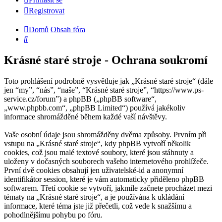
Registrovat
Domů
Obsah fóra
Hledat
Krásné staré stroje - Ochrana soukromí
Toto prohlášení podrobně vysvětluje jak „Krásné staré stroje“ (dále
jen “my”, “nás”, “naše”, “Krásné staré stroje”, “https://www.ps-
service.cz/forum”) a phpBB („phpBB software“,
„www.phpbb.com“, „phpBB Limited“) používá jakékoliv
informace shromážděné během každé vaší návštěvy.
Vaše osobní údaje jsou shromážděny dvěma způsoby. Prvním při
vstupu na „Krásné staré stroje“, kdy phpBB vytvoří několik
cookies, což jsou malé textové soubory, které jsou stáhnuty a
uloženy v dočasných souborech vašeho internetového prohlížeče.
První dvě cookies obsahují jen uživatelské-id a anonymní
identifikátor session, které je vám automaticky přiděleno phpBB
softwarem. Třetí cookie se vytvoří, jakmile začnete procházet mezi
tématy na „Krásné staré stroje“, a je používána k ukládání
informace, které téma jste již přečetli, což vede k snažšímu a
pohodlnějšímu pohybu po fóru.