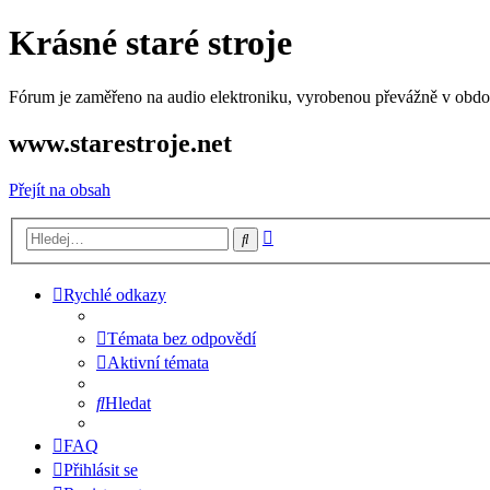
Krásné staré stroje
Fórum je zaměřeno na audio elektroniku, vyrobenou převážně v období
www.starestroje.net
Přejít na obsah
Pokročilé
Hledat
hledání
Rychlé odkazy
Témata bez odpovědí
Aktivní témata
Hledat
FAQ
Přihlásit se