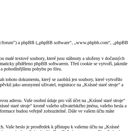
rvice.cz/forum”) a phpBB („phpBB software“, „www.phpbb.com“, „phpBB
ou malé textové soubory, které jsou stáhnuty a uloženy v dočasných
tomaticky přiděleno phpBB softwarem. Třetí cookie se vytvoří, jakmile
mu a pohodlnějšímu pohybu po fóru.
ah tohoto dokumentu, který se zaobírá jen soubory, které vytvořilo
vků jako anonymní uživatel, registrace na „Krásné staré stroje“ a
vou adresu. Vaše osobní údaje pro váš účet na „Krásné staré stroje“
rásné staré stroje“ kromě vašeho uživatelského jména, vašeho hesla a
informace budou veřejně zobrazitelné. Dále ve vašem účtu máte
ách. Vaše heslo je prostředek k přístupu k vašemu účtu na „Krásné