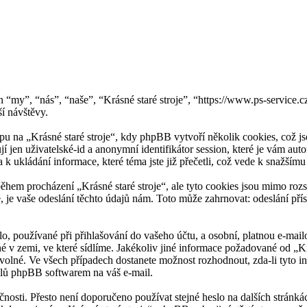
e jen “my”, “nás”, “naše”, “Krásné staré stroje”, “https://www.ps-se
í návštěvy.
 na „Krásné staré stroje“, kdy phpBB vytvoří několik cookies, což js
í jen uživatelské-id a anonymní identifikátor session, které je vám au
a k ukládání informace, které téma jste již přečetli, což vede k snažší
ěhem procházení „Krásné staré stroje“, ale tyto cookies jsou mimo rozs
vaše odeslání těchto údajů nám. Toto může zahrnovat: odeslání příspě
, používané při přihlašování do vašeho účtu, a osobní, platnou e-mailo
né v zemi, ve které sídlíme. Jakékoliv jiné informace požadované od „K
ovolné. Ve všech případech dostanete možnost rozhodnout, zda-li tyto 
ilů phpBB softwarem na váš e-mail.
čnosti. Přesto není doporučeno používat stejné heslo na dalších stránk