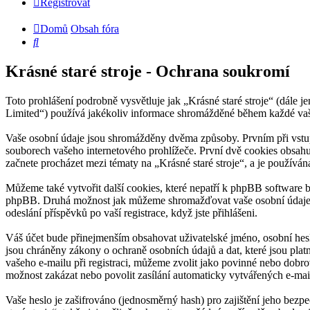
Registrovat
Domů
Obsah fóra
Hledat
Krásné staré stroje - Ochrana soukromí
Toto prohlášení podrobně vysvětluje jak „Krásné staré stroje“ (dál
Limited“) používá jakékoliv informace shromážděné během každé vaš
Vaše osobní údaje jsou shromážděny dvěma způsoby. Prvním při vstupu
souborech vašeho internetového prohlížeče. První dvě cookies obsahuj
začnete procházet mezi tématy na „Krásné staré stroje“, a je používán
Můžeme také vytvořit další cookies, které nepatří k phpBB software b
phpBB. Druhá možnost jak můžeme shromažďovat vaše osobní údaje, je 
odeslání příspěvků po vaší registrace, když jste přihlášeni.
Váš účet bude přinejmenším obsahovat uživatelské jméno, osobní heslo
jsou chráněny zákony o ochraně osobních údajů a dat, které jsou plat
vašeho e-mailu při registraci, můžeme zvolit jako povinné nebo dobr
možnost zakázat nebo povolit zasílání automaticky vytvářených e-ma
Vaše heslo je zašifrováno (jednosměrný hash) pro zajištění jeho bezpe