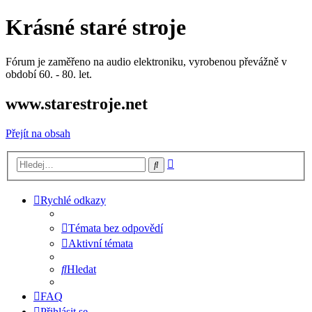
Krásné staré stroje
Fórum je zaměřeno na audio elektroniku, vyrobenou převážně v
období 60. - 80. let.
www.starestroje.net
Přejít na obsah
Pokročilé
Hledat
hledání
Rychlé odkazy
Témata bez odpovědí
Aktivní témata
Hledat
FAQ
Přihlásit se