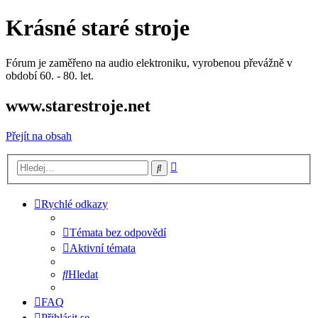
Krásné staré stroje
Fórum je zaměřeno na audio elektroniku, vyrobenou převážně v
období 60. - 80. let.
www.starestroje.net
Přejít na obsah
Pokročilé
Hledat
hledání
Rychlé odkazy
Témata bez odpovědí
Aktivní témata
Hledat
FAQ
Přihlásit se