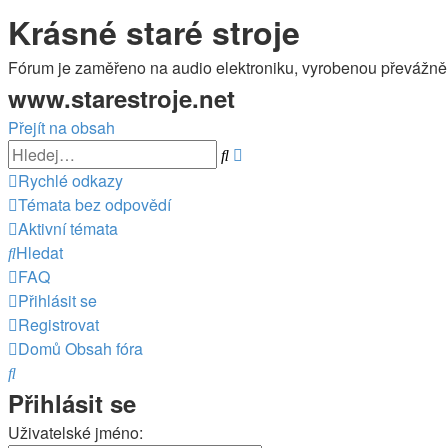
Krásné staré stroje
Fórum je zaměřeno na audio elektroniku, vyrobenou převážně v 
www.starestroje.net
Přejít na obsah
Pokročilé
Hledat
hledání
Rychlé odkazy
Témata bez odpovědí
Aktivní témata
Hledat
FAQ
Přihlásit se
Registrovat
Domů
Obsah fóra
Hledat
Přihlásit se
Uživatelské jméno: