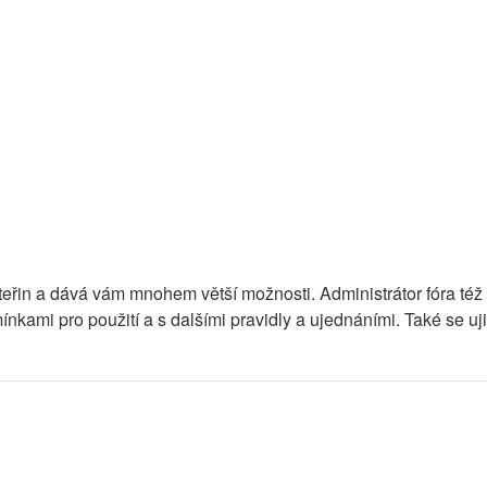
r vteřin a dává vám mnohem větší možnosti. Administrátor fóra t
nkami pro použití a s dalšími pravidly a ujednáními. Také se ujist