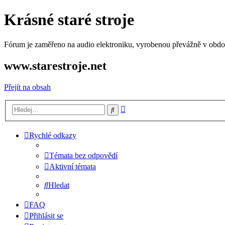
Krásné staré stroje
Fórum je zaměřeno na audio elektroniku, vyrobenou převážně v období
www.starestroje.net
Přejít na obsah
Pokročilé
Hledat
hledání
Rychlé odkazy
Témata bez odpovědí
Aktivní témata
Hledat
FAQ
Přihlásit se