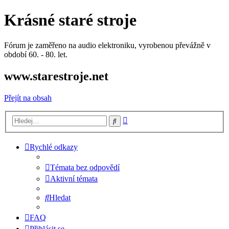
Krásné staré stroje
Fórum je zaměřeno na audio elektroniku, vyrobenou převážně v
období 60. - 80. let.
www.starestroje.net
Přejít na obsah
Pokročilé
Hledat
hledání
Rychlé odkazy
Témata bez odpovědí
Aktivní témata
Hledat
FAQ
Přihlásit se