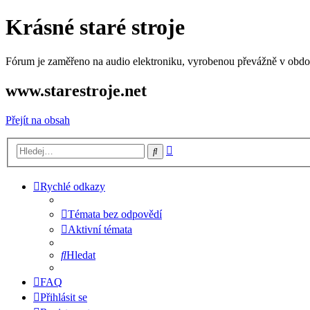
Krásné staré stroje
Fórum je zaměřeno na audio elektroniku, vyrobenou převážně v období
www.starestroje.net
Přejít na obsah
Pokročilé
Hledat
hledání
Rychlé odkazy
Témata bez odpovědí
Aktivní témata
Hledat
FAQ
Přihlásit se