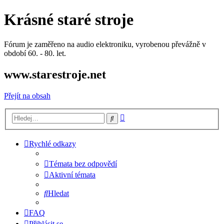
Krásné staré stroje
Fórum je zaměřeno na audio elektroniku, vyrobenou převážně v
období 60. - 80. let.
www.starestroje.net
Přejít na obsah
Pokročilé
Hledat
hledání
Rychlé odkazy
Témata bez odpovědí
Aktivní témata
Hledat
FAQ
Přihlásit se