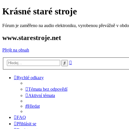
Krásné staré stroje
Fórum je zaměřeno na audio elektroniku, vyrobenou převážně v období
www.starestroje.net
Přejít na obsah
Pokročilé
Hledat
hledání
Rychlé odkazy
Témata bez odpovědí
Aktivní témata
Hledat
FAQ
Přihlásit se