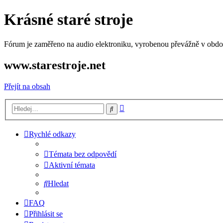
Krásné staré stroje
Fórum je zaměřeno na audio elektroniku, vyrobenou převážně v období
www.starestroje.net
Přejít na obsah
Pokročilé
Hledat
hledání
Rychlé odkazy
Témata bez odpovědí
Aktivní témata
Hledat
FAQ
Přihlásit se