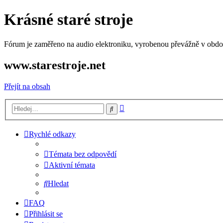
Krásné staré stroje
Fórum je zaměřeno na audio elektroniku, vyrobenou převážně v období
www.starestroje.net
Přejít na obsah
Pokročilé
Hledat
hledání
Rychlé odkazy
Témata bez odpovědí
Aktivní témata
Hledat
FAQ
Přihlásit se