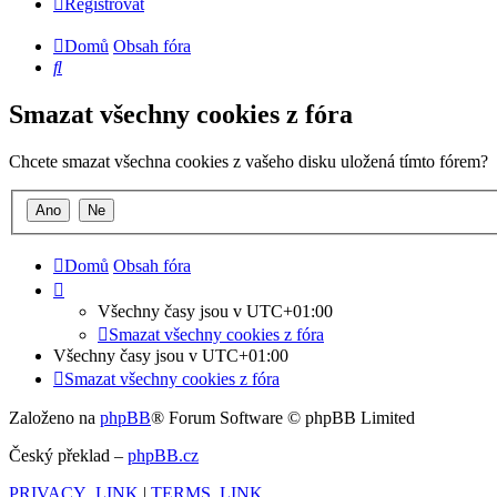
Registrovat
Domů
Obsah fóra
Hledat
Smazat všechny cookies z fóra
Chcete smazat všechna cookies z vašeho disku uložená tímto fórem?
Domů
Obsah fóra
Všechny časy jsou v
UTC+01:00
Smazat všechny cookies z fóra
Všechny časy jsou v
UTC+01:00
Smazat všechny cookies z fóra
Založeno na
phpBB
® Forum Software © phpBB Limited
Český překlad –
phpBB.cz
PRIVACY_LINK
|
TERMS_LINK