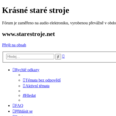
Krásné staré stroje
Fórum je zaměřeno na audio elektroniku, vyrobenou převážně v období
www.starestroje.net
Přejít na obsah
Pokročilé
Hledat
hledání
Rychlé odkazy
Témata bez odpovědí
Aktivní témata
Hledat
FAQ
Přihlásit se