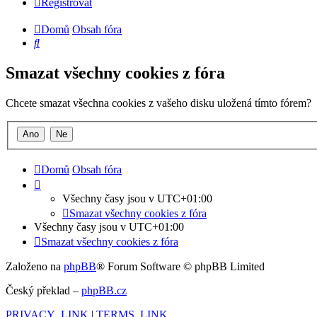
Registrovat
Domů
Obsah fóra
Hledat
Smazat všechny cookies z fóra
Chcete smazat všechna cookies z vašeho disku uložená tímto fórem?
Domů
Obsah fóra
Všechny časy jsou v
UTC+01:00
Smazat všechny cookies z fóra
Všechny časy jsou v
UTC+01:00
Smazat všechny cookies z fóra
Založeno na
phpBB
® Forum Software © phpBB Limited
Český překlad –
phpBB.cz
PRIVACY_LINK
|
TERMS_LINK