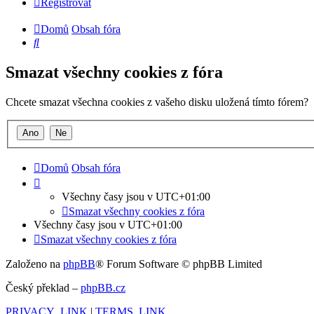
Registrovat
Domů
Obsah fóra
Hledat
Smazat všechny cookies z fóra
Chcete smazat všechna cookies z vašeho disku uložená tímto fórem?
Domů
Obsah fóra
Všechny časy jsou v
UTC+01:00
Smazat všechny cookies z fóra
Všechny časy jsou v
UTC+01:00
Smazat všechny cookies z fóra
Založeno na
phpBB
® Forum Software © phpBB Limited
Český překlad –
phpBB.cz
PRIVACY_LINK
|
TERMS_LINK