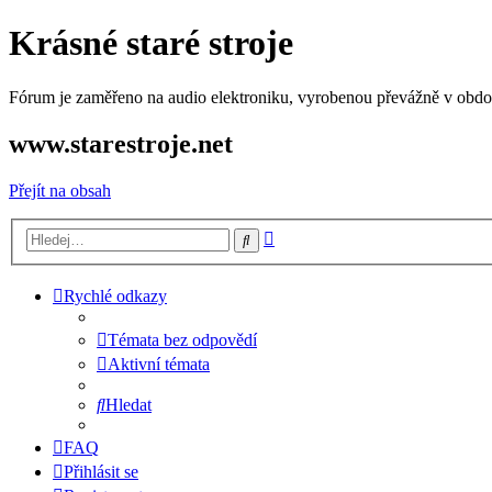
Krásné staré stroje
Fórum je zaměřeno na audio elektroniku, vyrobenou převážně v období
www.starestroje.net
Přejít na obsah
Pokročilé
Hledat
hledání
Rychlé odkazy
Témata bez odpovědí
Aktivní témata
Hledat
FAQ
Přihlásit se